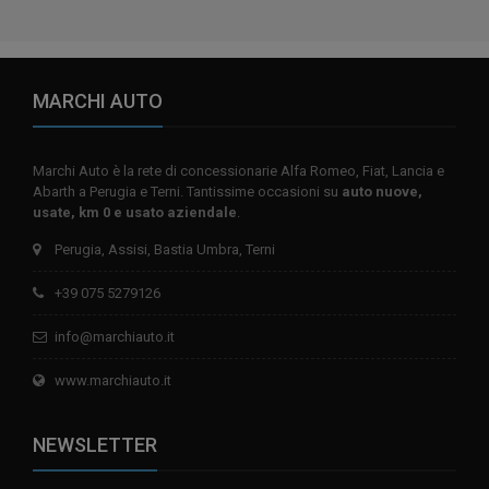
MARCHI AUTO
Marchi Auto è la rete di concessionarie Alfa Romeo, Fiat, Lancia e
Abarth a Perugia e Terni. Tantissime occasioni su
auto nuove,
usate, km 0 e usato aziendale
.
Perugia, Assisi, Bastia Umbra, Terni
+39 075 5279126
info@marchiauto.it
www.marchiauto.it
NEWSLETTER