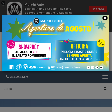
×
Marchi Auto
Scarica l'App su Google Play Store
Scarica
e accedi a contenuti e funzionalità
esclusive
×
333.2434375
Togg
navi