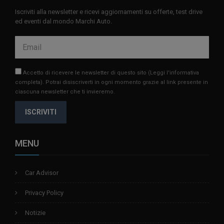
Iscriviti alla newsletter e ricevi aggiornamenti su offerte, test drive
ed eventi dal mondo Marchi Auto.
Accetto di ricevere le newsletter di questo sito
(Leggi l'informativa
completa)
. Potrai disiscriverti in ogni momento grazie al link presente in
ciascuna newsletter che ti invieremo.
ISCRIVITI
MENU
Car Advisor
Privacy Policy
Notizie