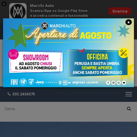
×
Marchi Auto
Scarica l'App su Google Play Store
Scarica
e accedi a contenuti e funzionalità
esclusive
×
333.2434375
Togg
navi