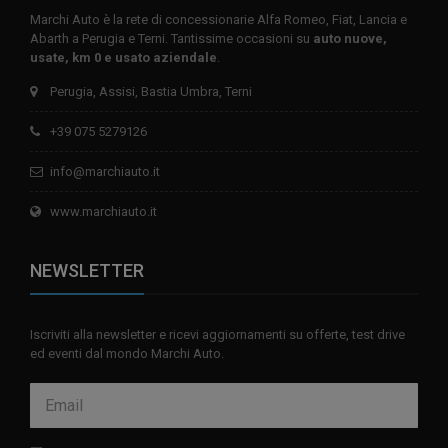
Marchi Auto è la rete di concessionarie Alfa Romeo, Fiat, Lancia e
Abarth a Perugia e Terni. Tantissime occasioni su
auto nuove,
usate, km 0 e usato aziendale
.
Perugia, Assisi, Bastia Umbra, Terni
+39 075 5279126
info@marchiauto.it
www.marchiauto.it
NEWSLETTER
Iscriviti alla newsletter e ricevi aggiornamenti su offerte, test drive
ed eventi dal mondo Marchi Auto.