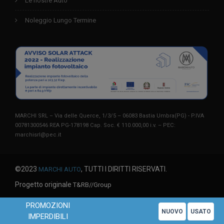
Le nostre Auto
Noleggio Lungo Termine
MARCHI SRL – Via delle Querce, 1/3/5 – 06083 Bastia Umbra(PG) - P.IVA
00781300546 REA PG-178198 Cap. Soc. € 110.000,00 i.v. – PEC:
marchisrl@pec.it
©2023
, TUTTI I DIRITTI RISERVATI.
MARCHI AUTO
Progetto originale
T&RB//Group
PROMOZIONI
Questo sito utilizza solo cookie tecnici. Chiudendo questo banner o
X
NUOVO
USATO
IMPERDIBILI
proseguendo la navigazione acconsenti all'uso di cookie.
Leggi