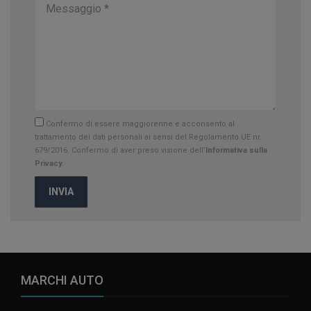
Confermo di essere maggiorenne e acconsento al
trattamento dei dati personali ai sensi del Regolamento UE nr.
679/2016. Confermo di aver preso visione dell’
Informativa sulla
Privacy.
INVIA
MARCHI AUTO