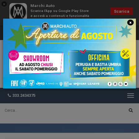
×
Marchi Auto
Scarica l'App su Google Play Store
Scarica
e accedi a contenuti e funzionalità
esclusive
×
333.2434375
Togg
navi