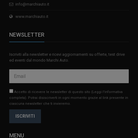
info@marchiauto.it
www.marchiauto.it
NEWSLETTER
Iscriviti alla newsletter e ricevi aggiornamenti su offerte, test drive
ed eventi dal mondo Marchi Auto.
Accetto di ricevere le newsletter di questo sito
(Leggi l'informativa
completa)
. Potrai disiscriverti in ogni momento grazie al link presente in
ciascuna newsletter che ti invieremo.
ISCRIVITI
MENU