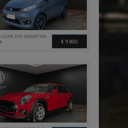
 COUPÉ EVO SENSATION
€ 9.800
A