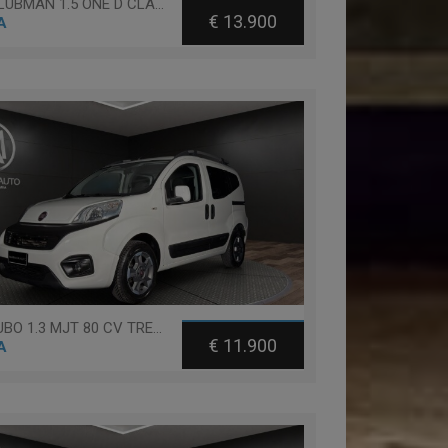
Mini CLUBMAN 1.5 ONE D CLASSIC CLUBMAN
€ 13.900
A
Fiat QUBO 1.3 MJT 80 CV TREKKING
€ 11.900
A