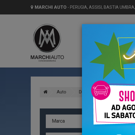
MARCHI AUTO
- PERUGIA, ASSISI, BASTIA UMBRA,
HO
Auto
Diesel
Usato
A
Marca