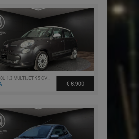
Fiat 500L 1.3 MULTIJET 95 CV POP STAR
€ 8.900
A