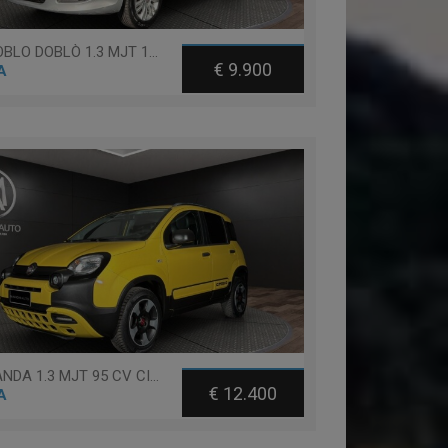
Fiat DOBLO DOBLÒ 1.3 MJT 16V DYNAMIC
€ 9.900
A
Fiat PANDA 1.3 MJT 95 CV CITY CROSS
€ 12.400
A