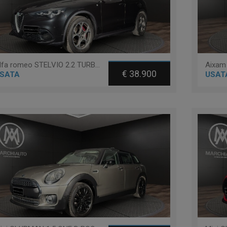
Alfa romeo STELVIO 2.2 TURBODIESEL 210 CV AT8 Q4 TI
Aixam
€ 38.900
SATA
USAT