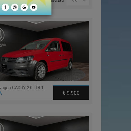
o:
Risultati:
Volkswagen CADDY 2.0 TDI 102 CV TRENDLINE
€ 9.900
A