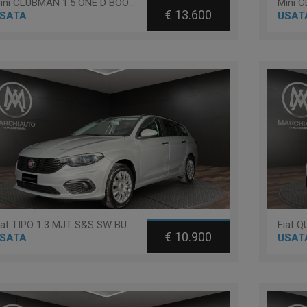
Mini CLUBMAN 1.5 ONE D BOOST
€ 13.600
SATA
USAT
Fiat TIPO 1.3 MJT S&S SW BUSINESS
€ 10.900
SATA
USAT