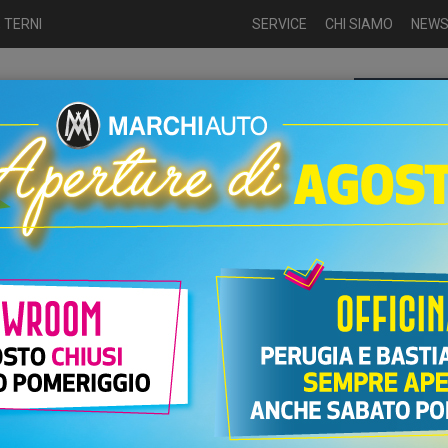
 TERNI
SERVICE
CHI SIAMO
NEW
Chiamaci p
ME
USATO
NUOVO
NOLEGGIO
AUTO KM0
USATO
UTO DIESEL USATE