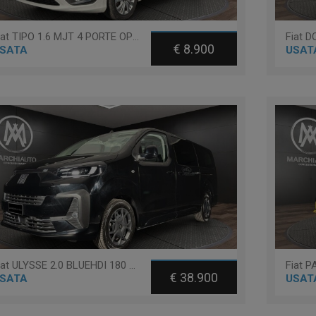
Fiat TIPO 1.6 MJT 4 PORTE OPENING EDITION
€ 8.900
SATA
USAT
Fiat ULYSSE 2.0 BLUEHDI 180 CV AT8 L3 - 9 POSTI
€ 38.900
SATA
USAT