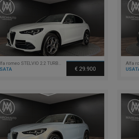
Alfa romeo STELVIO 2.2 TURBODIESEL 160 CV AT8 RWD SPRINT
€ 29.900
SATA
USAT