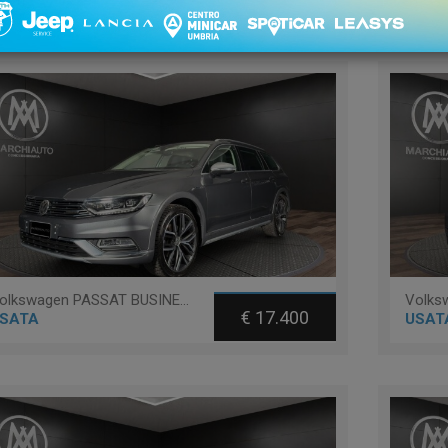
 1 - 30 di 32
Ordinament
Volkswagen PASSAT BUSINESS ALLTRACK 2.0 TDI 190 CV 4MOTION DSG EXEC.
€ 17.400
SATA
USAT