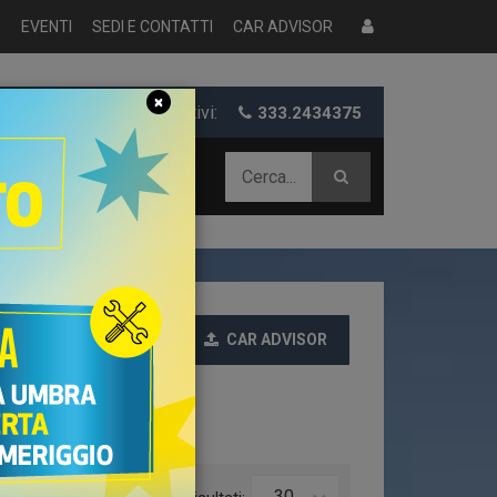
S
EVENTI
SEDI E CONTATTI
CAR ADVISOR
×
er informazioni e preventivi:
333.2434375
 AZIENDALE
CAR ADVISOR
Ultime
30