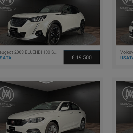
Peugeot 2008 BLUEHDI 130 S&S EAT8 GT PACK
€ 19.500
SATA
USAT