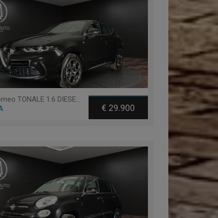
Alfa romeo TONALE 1.6 DIESEL 130 CV TCT6 TI
€ 29.900
A