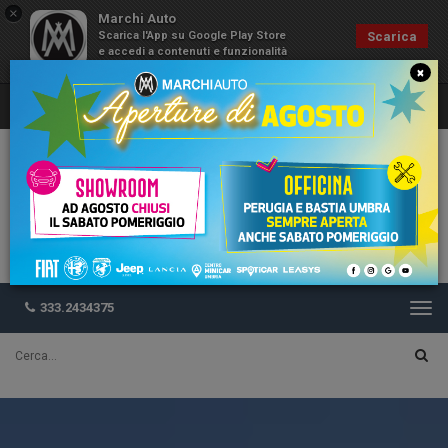
×
Marchi Auto
Scarica l'App su Google Play Store
Scarica
e accedi a contenuti e funzionalità
esclusive
×
333.2434375
Togg
navi