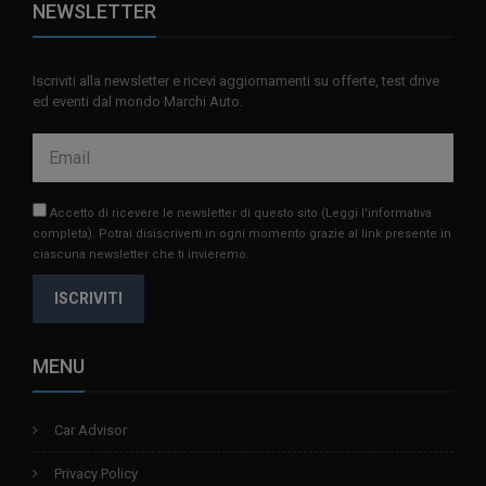
NEWSLETTER
Iscriviti alla newsletter e ricevi aggiornamenti su offerte, test drive
ed eventi dal mondo Marchi Auto.
Accetto di ricevere le newsletter di questo sito
(Leggi l'informativa
completa)
. Potrai disiscriverti in ogni momento grazie al link presente in
ciascuna newsletter che ti invieremo.
ISCRIVITI
MENU
Car Advisor
Privacy Policy