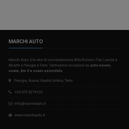
MARCHI AUTO
Marchi Auto è la rete di concessionarie Alfa Romeo, Fiat, Lancia e
Abarth a Perugia e Terni. Tantissime occasioni su
auto nuove,
usate, km 0 e usato aziendale
.
Perugia, Assisi, Bastia Umbra, Terni
+39 075 5279126
info@marchiauto.it
www.marchiauto.it