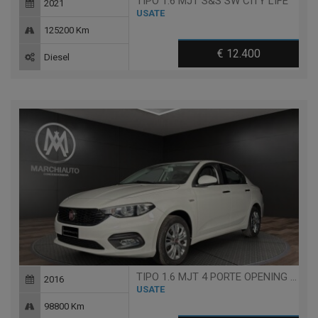
TIPO 1.6 MJT S&S SW CITY LIFE
2021
USATE
125200 Km
€ 12.400
Diesel
TIPO 1.6 MJT 4 PORTE OPENING EDITION
2016
USATE
98800 Km