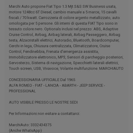
Marchi Auto propone Fiat Tipo 1.3 Mjt S&S SW Business usata,
motore 1248cc 6T Diesel, cambio manuale a 5 marce, 15 cavalli
fiscali / 70 kwatt. Carrozzeria di colore argento metallizzato, auto
omologata per 5 persone. Gli interni di questa FIAT Tipo sono in
tessuto colore nero. Optionals inclusi nel prezzo: ABS, Adaptive
Cruise Control, Airbag, Airbag laterali, Airbag Passeggero, Airbag
testa, Alzacristalli elettrici, Autoradio, Bluetooth, Boardcomputer,
Cerchi in lega, Chiusura centralizzata, Climatizzatore, Cruise
Control, Fendinebbia, Frenata d'emergenza assistita,
Immobilizzatore elettronico, MP3, Sensori di parcheggio posteriori,
Servosterzo, Sistema di navigazione, Specchietti laterali elettrici,
Touch screen, USB, Vivavoce, Volante multifunzione. MARCHIAUTO
CONCESSIONARIA UFFICIALE Dal 1965
ALFA ROMEO - FIAT - LANCIA - ABARTH - JEEP SERVICE -
PROFESSIONAL
AUTO VISIBILE PRESSO LE NOSTRE SEDI
Per Informazioni non esitare a contattarci:
MarchiAuto: 3332434375
(Anche WhatsApp)