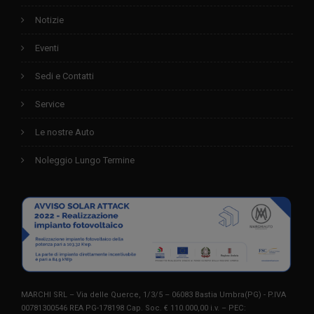
Notizie
Eventi
Sedi e Contatti
Service
Le nostre Auto
Noleggio Lungo Termine
MARCHI SRL – Via delle Querce, 1/3/5 – 06083 Bastia Umbra(PG) - P.IVA
00781300546 REA PG-178198 Cap. Soc. € 110.000,00 i.v. – PEC: