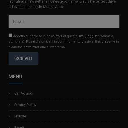
Iscriviti alla newsletter e ricevi aggiornamenti su offerte, test drive
ed eventi dal mondo Marchi Auto.
Accetto di ricevere le newsletter di questo sito
(Leggi l'informativa
completa)
. Potrai disiscriverti in ogni momento grazie al link presente in
ciascuna newsletter che ti invieremo.
ISCRIVITI
MENU
Car Advisor
Privacy Policy
Notizie
Eventi