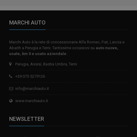
MARCHI AUTO
Marchi Auto è la rete di concessionarie Alfa Romeo, Fiat, Lancia e
Abarth a Perugia e Terni. Tantissime occasioni su
auto nuove,
usate, km 0 e usato aziendale
.
Perugia, Assisi, Bastia Umbra, Terni
+39 075 5279126
info@marchiauto.it
www.marchiauto.it
NEWSLETTER