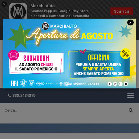
×
Marchi Auto
Scarica l'App su Google Play Store
Scarica
e accedi a contenuti e funzionalità
esclusive
×
333.2434375
Togg
navi