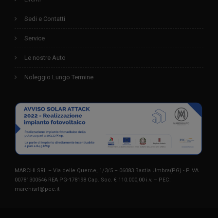
Sedi e Contatti
Service
Le nostre Auto
Noleggio Lungo Termine
MARCHI SRL – Via delle Querce, 1/3/5 – 06083 Bastia Umbra(PG) - P.IVA
00781300546 REA PG-178198 Cap. Soc. € 110.000,00 i.v. – PEC:
marchisrl@pec.it