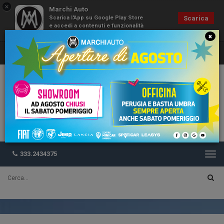
×
Marchi Auto
Scarica l'App su Google Play Store
Scarica
e accedi a contenuti e funzionalità
esclusive
×
333.2434375
Togg
navi