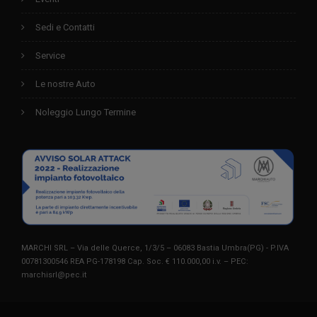
Sedi e Contatti
Service
Le nostre Auto
Noleggio Lungo Termine
MARCHI SRL – Via delle Querce, 1/3/5 – 06083 Bastia Umbra(PG) - P.IVA
00781300546 REA PG-178198 Cap. Soc. € 110.000,00 i.v. – PEC:
marchisrl@pec.it