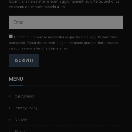
Iscriviti alla newsletter e ricevi aggiornamenti su offerte, test drive
ed eventi dal mondo Marchi Auto.
Accetto di ricevere le newsletter di questo sito
(Leggi l'informativa
completa)
. Potrai disiscriverti in ogni momento grazie al link presente in
ciascuna newsletter che ti invieremo.
ISCRIVITI
MENU
Car Advisor
Privacy Policy
Notizie
Eventi