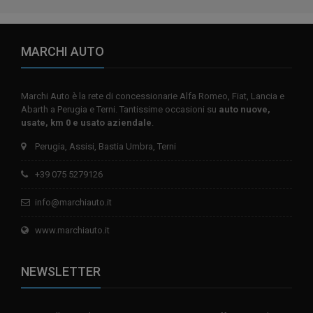
MARCHI AUTO
Marchi Auto è la rete di concessionarie Alfa Romeo, Fiat, Lancia e
Abarth a Perugia e Terni. Tantissime occasioni su
auto nuove,
usate, km 0 e usato aziendale
.
Perugia, Assisi, Bastia Umbra, Terni
+39 075 5279126
info@marchiauto.it
www.marchiauto.it
NEWSLETTER