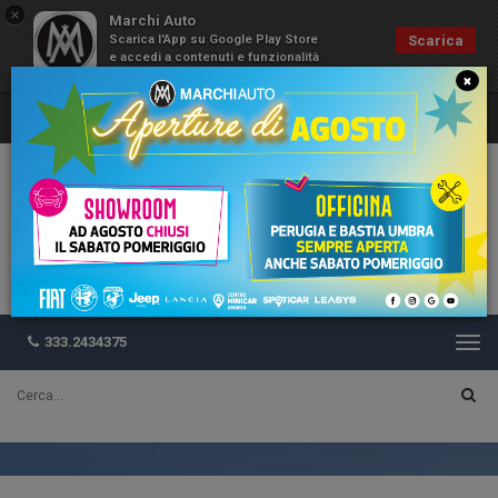
×
Marchi Auto
Scarica l'App su Google Play Store
Scarica
e accedi a contenuti e funzionalità
esclusive
×
333.2434375
Togg
navi