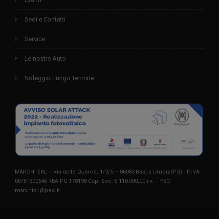
Sedi e Contatti
Service
Le nostre Auto
Noleggio Lungo Termine
MARCHI SRL – Via delle Querce, 1/3/5 – 06083 Bastia Umbra(PG) - P.IVA
00781300546 REA PG-178198 Cap. Soc. € 110.000,00 i.v. – PEC:
marchisrl@pec.it