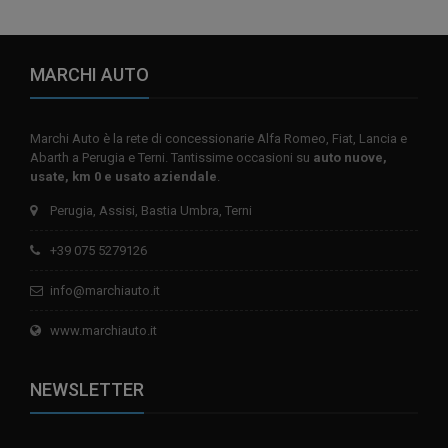
MARCHI AUTO
Marchi Auto è la rete di concessionarie Alfa Romeo, Fiat, Lancia e
Abarth a Perugia e Terni. Tantissime occasioni su
auto nuove,
usate, km 0 e usato aziendale
.
Perugia, Assisi, Bastia Umbra, Terni
+39 075 5279126
info@marchiauto.it
www.marchiauto.it
NEWSLETTER