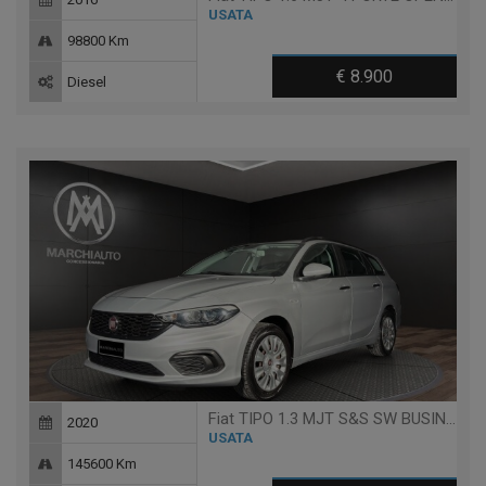
USATA
98800 Km
€ 8.900
Diesel
Fiat TIPO 1.3 MJT S&S SW BUSINESS
2020
USATA
145600 Km