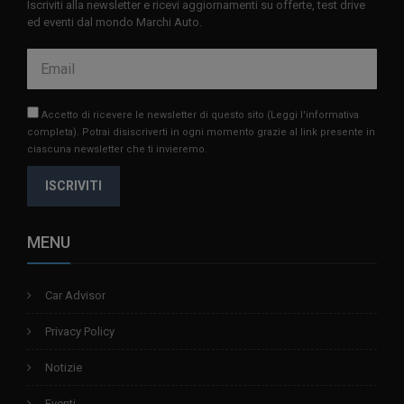
Iscriviti alla newsletter e ricevi aggiornamenti su offerte, test drive
ed eventi dal mondo Marchi Auto.
Accetto di ricevere le newsletter di questo sito
(Leggi l'informativa
completa)
. Potrai disiscriverti in ogni momento grazie al link presente in
ciascuna newsletter che ti invieremo.
ISCRIVITI
MENU
Car Advisor
Privacy Policy
Notizie
Eventi