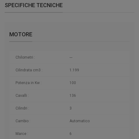
SPECIFICHE TECNICHE
MOTORE
Chilometri
:
---
Cilindrata cm3 :
1.199
Potenza in Kw :
100
Cavalli :
136
Cilindri :
3
Cambio :
Automatico
Marce :
6