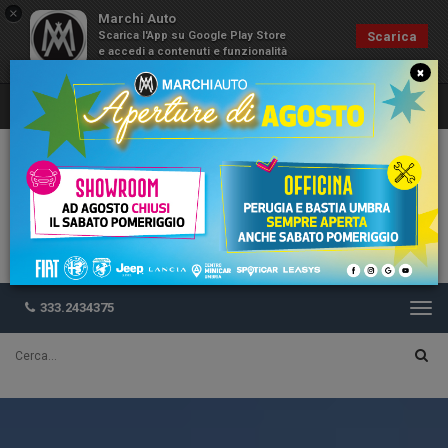
×
Marchi Auto
Scarica l'App su Google Play Store
Scarica
e accedi a contenuti e funzionalità
esclusive
×
333.2434375
Togg
navi