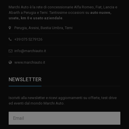
Marchi Auto è la rete di concessionarie Alfa Romeo, Fiat, Lancia e
Abarth a Perugia e Terni. Tantissime occasioni su
auto nuove,
usate, km 0 e usato aziendale
.
Perugia, Assisi, Bastia Umbra, Terni
+39 075 5279126
info@marchiauto.it
www.marchiauto.it
NEWSLETTER
Iscriviti alla newsletter e ricevi aggiornamenti su offerte, test drive
ed eventi dal mondo Marchi Auto.