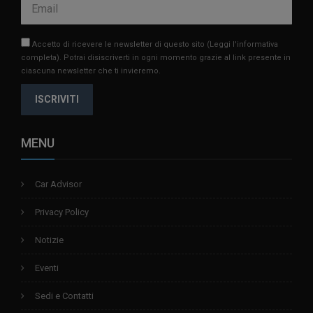
Accetto di ricevere le newsletter di questo sito
(Leggi l'informativa
completa)
. Potrai disiscriverti in ogni momento grazie al link presente in
ciascuna newsletter che ti invieremo.
ISCRIVITI
MENU
Car Advisor
Privacy Policy
Notizie
Eventi
Sedi e Contatti