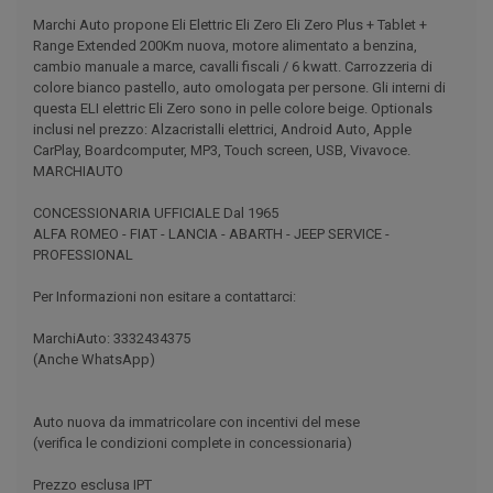
Marchi Auto propone Eli Elettric Eli Zero Eli Zero Plus + Tablet +
Range Extended 200Km nuova, motore alimentato a benzina,
cambio manuale a marce, cavalli fiscali / 6 kwatt. Carrozzeria di
colore bianco pastello, auto omologata per persone. Gli interni di
questa ELI elettric Eli Zero sono in pelle colore beige. Optionals
inclusi nel prezzo: Alzacristalli elettrici, Android Auto, Apple
CarPlay, Boardcomputer, MP3, Touch screen, USB, Vivavoce.
MARCHIAUTO
CONCESSIONARIA UFFICIALE Dal 1965
ALFA ROMEO - FIAT - LANCIA - ABARTH - JEEP SERVICE -
PROFESSIONAL
Per Informazioni non esitare a contattarci:
MarchiAuto: 3332434375
(Anche WhatsApp)
Auto nuova da immatricolare con incentivi del mese
(verifica le condizioni complete in concessionaria)
Prezzo esclusa IPT