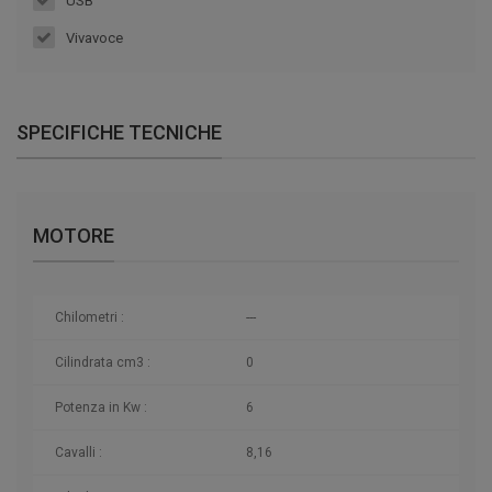
USB
Vivavoce
SPECIFICHE TECNICHE
MOTORE
Chilometri
:
---
Cilindrata cm3 :
0
Potenza in Kw :
6
Cavalli :
8,16