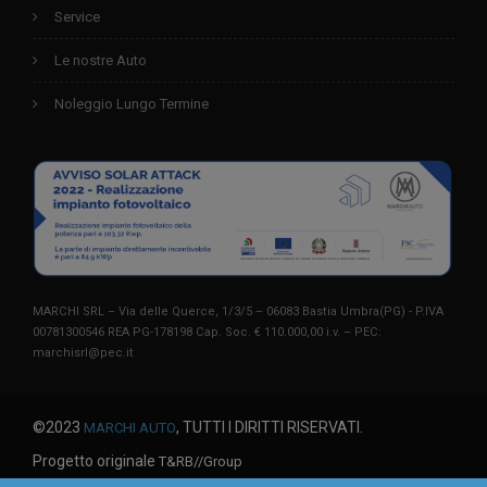
Service
Le nostre Auto
Noleggio Lungo Termine
MARCHI SRL – Via delle Querce, 1/3/5 – 06083 Bastia Umbra(PG) - P.IVA
00781300546 REA PG-178198 Cap. Soc. € 110.000,00 i.v. – PEC:
marchisrl@pec.it
©2023
, TUTTI I DIRITTI RISERVATI.
MARCHI AUTO
Progetto originale
T&RB//Group