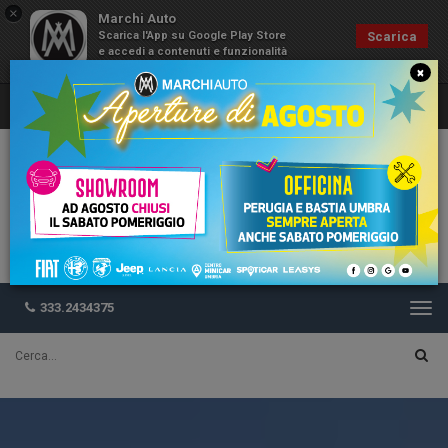
×
Marchi Auto
Scarica l'App su Google Play Store
Scarica
e accedi a contenuti e funzionalità
esclusive
×
333.2434375
Togg
navi