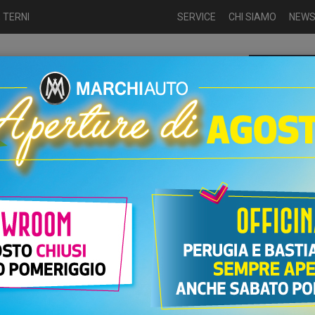
 TERNI
SERVICE
CHI SIAMO
NEW
Chiamaci p
ME
USATO
NUOVO
NOLEGGIO
AUTO KM0
USATO
ca
Nuove
Fiat 500 Red Berlina...
,65 KWH
PR