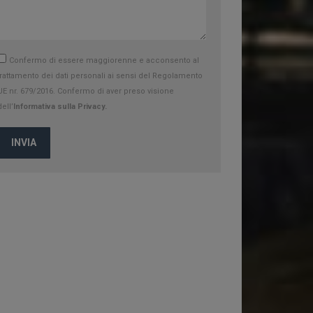
Confermo di essere maggiorenne e acconsento al
trattamento dei dati personali ai sensi del Regolamento
UE nr. 679/2016. Confermo di aver preso visione
dell’
Informativa sulla Privacy.
INVIA