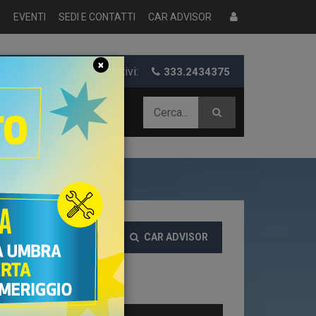
S
EVENTI
SEDI E CONTATTI
CAR ADVISOR
×
er informazioni e preventivi:
333.2434375
 AZIENDALE
CAR ADVISOR
EZZO