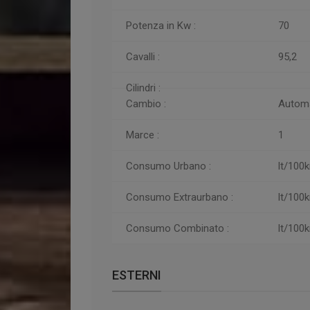
Potenza in Kw :
70
Cavalli :
95,2
Cilindri :
Cambio :
Autom
Marce :
1
Consumo Urbano :
lt/100
Consumo
Extraurbano :
lt/100
Consumo
Combinato :
lt/100
ESTERNI