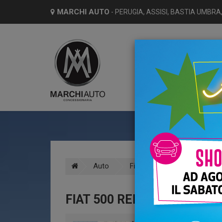
MARCHI AUTO
- PERUGIA, ASSISI, BASTIA UMBRA,
HO
Auto
Fiat
500e
Elettri
FIAT 500 RED BERLINA 23