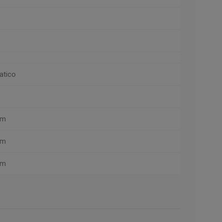
atico
km
km
km