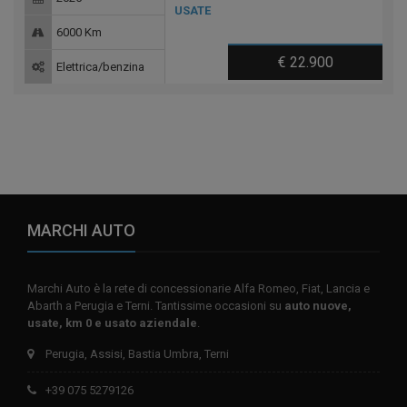
USATE
6000 Km
€ 22.900
Elettrica/benzina
MARCHI AUTO
Marchi Auto è la rete di concessionarie Alfa Romeo, Fiat, Lancia e
Abarth a Perugia e Terni. Tantissime occasioni su
auto nuove,
usate, km 0 e usato aziendale
.
Perugia, Assisi, Bastia Umbra, Terni
+39 075 5279126