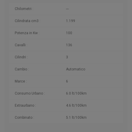
Chilometri
:
---
Cilindrata cm3 :
1.199
Potenza in Kw :
100
Cavalli :
136
Cilindri :
3
Cambio :
Automatico
Marce :
6
Consumo Urbano :
6.0 lt/100km
Extraurbano :
4.6 lt/100km
Combinato :
5.1 lt/100km