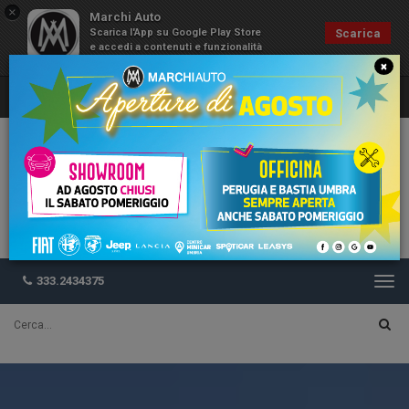
×
Marchi Auto
Scarica l'App su Google Play Store
Scarica
e accedi a contenuti e funzionalità
esclusive
×
333.2434375
Togg
navi