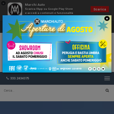
×
Marchi Auto
Scarica l'App su Google Play Store
Scarica
e accedi a contenuti e funzionalità
esclusive
×
333.2434375
Togg
navi