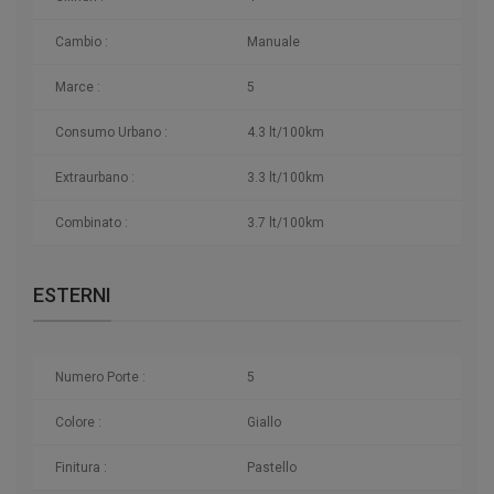
Cambio :
Manuale
Marce :
5
Consumo Urbano :
4.3 lt/100km
Extraurbano :
3.3 lt/100km
Combinato :
3.7 lt/100km
ESTERNI
Numero Porte :
5
Colore :
Giallo
Finitura :
Pastello