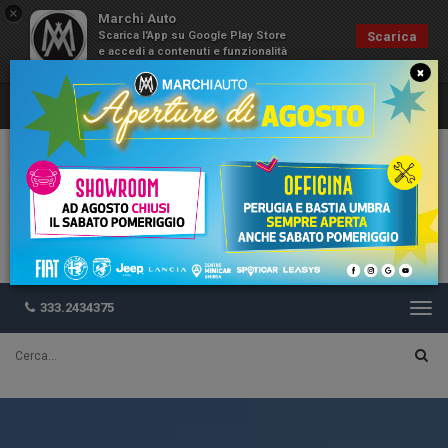
×
Marchi Auto
Scarica l'App su Google Play Store
Scarica
e accedi a contenuti e funzionalità
esclusive
×
333.2434375
Togg
navi