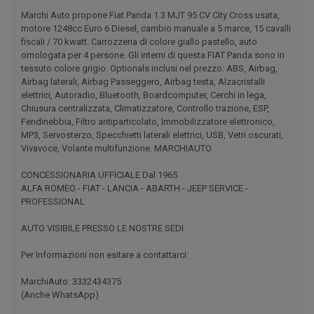
Marchi Auto propone Fiat Panda 1.3 MJT 95 CV City Cross usata,
motore 1248cc Euro 6 Diesel, cambio manuale a 5 marce, 15 cavalli
fiscali / 70 kwatt. Carrozzeria di colore giallo pastello, auto
omologata per 4 persone. Gli interni di questa FIAT Panda sono in
tessuto colore grigio. Optionals inclusi nel prezzo: ABS, Airbag,
Airbag laterali, Airbag Passeggero, Airbag testa, Alzacristalli
elettrici, Autoradio, Bluetooth, Boardcomputer, Cerchi in lega,
Chiusura centralizzata, Climatizzatore, Controllo trazione, ESP,
Fendinebbia, Filtro antiparticolato, Immobilizzatore elettronico,
MP3, Servosterzo, Specchietti laterali elettrici, USB, Vetri oscurati,
Vivavoce, Volante multifunzione. MARCHIAUTO
CONCESSIONARIA UFFICIALE Dal 1965
ALFA ROMEO - FIAT - LANCIA - ABARTH - JEEP SERVICE -
PROFESSIONAL
AUTO VISIBILE PRESSO LE NOSTRE SEDI
Per Informazioni non esitare a contattarci:
MarchiAuto: 3332434375
(Anche WhatsApp)