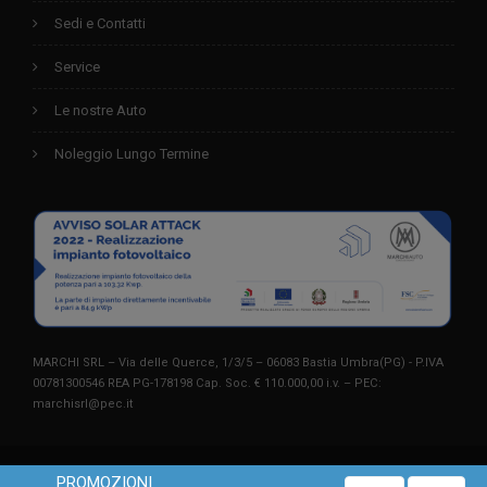
Sedi e Contatti
Service
Le nostre Auto
Noleggio Lungo Termine
MARCHI SRL – Via delle Querce, 1/3/5 – 06083 Bastia Umbra(PG) - P.IVA
00781300546 REA PG-178198 Cap. Soc. € 110.000,00 i.v. – PEC:
marchisrl@pec.it
©2023
, TUTTI I DIRITTI RISERVATI.
MARCHI AUTO
PROMOZIONI
Questo sito utilizza solo cookie tecnici. Chiudendo questo banner o
X