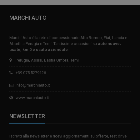
MARCHI AUTO
Marchi Auto è la rete di concessionarie Alfa Romeo, Fiat, Lancia e
Abarth a Perugia e Terni. Tantissime occasioni su
auto nuove,
usate, km 0 e usato aziendale
.
Perugia, Assisi, Bastia Umbra, Terni
+39 075 5279126
info@marchiauto.it
www.marchiauto.it
NEWSLETTER
Iscriviti alla newsletter e ricevi aggiornamenti su offerte, test drive