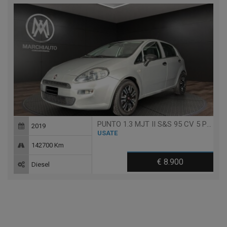
PUNTO 1.3 MJT II S&S 95 CV 5 PORTE STREET
2019
USATE
142700 Km
€ 8.900
Diesel