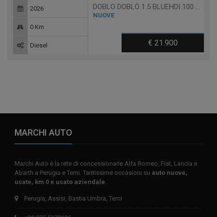
DOBLO DOBLÒ 1.5 BLUEHDI 100 CV PC
2026
NUOVE
0 Km
€ 21.900
Diesel
MARCHI AUTO
Marchi Auto è la rete di concessionarie Alfa Romeo, Fiat, Lancia e
Abarth a Perugia e Terni. Tantissime occasioni su
auto nuove,
usate, km 0 e usato aziendale
.
Perugia, Assisi, Bastia Umbra, Terni