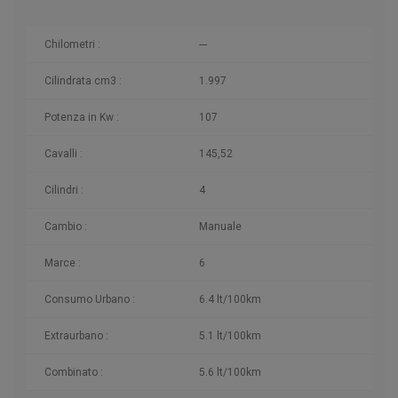
Chilometri
:
---
Cilindrata cm3 :
1.997
Potenza in Kw :
107
Cavalli :
145,52
Cilindri :
4
Cambio :
Manuale
Marce :
6
Consumo Urbano :
6.4 lt/100km
Extraurbano :
5.1 lt/100km
Combinato :
5.6 lt/100km