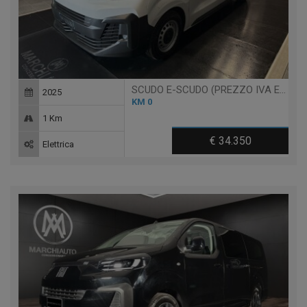
SCUDO E-SCUDO (PREZZO IVA ESCL.) BEV L2H1 BATTERIA 75KW
2025
KM 0
1 Km
€ 34.350
Elettrica