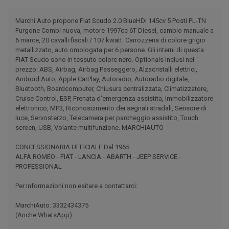
Marchi Auto propone Fiat Scudo 2.0 BlueHDi 145cv 5 Posti PL-TN
Furgone Combi nuova, motore 1997cc 6T Diesel, cambio manuale a
6 marce, 20 cavalli fiscali / 107 kwatt. Carrozzeria di colore grigio
metallizzato, auto omologata per 6 persone. Gli interni di questa
FIAT Scudo sono in tessuto colore nero. Optionals inclusi nel
prezzo: ABS, Airbag, Airbag Passeggero, Alzacristalli elettrici,
Android Auto, Apple CarPlay, Autoradio, Autoradio digitale,
Bluetooth, Boardcomputer, Chiusura centralizzata, Climatizzatore,
Cruise Control, ESP, Frenata d'emergenza assistita, Immobilizzatore
elettronico, MP3, Riconoscimento dei segnali stradali, Sensore di
luce, Servosterzo, Telecamera per parcheggio assistito, Touch
screen, USB, Volante multifunzione. MARCHIAUTO
CONCESSIONARIA UFFICIALE Dal 1965
ALFA ROMEO - FIAT - LANCIA - ABARTH - JEEP SERVICE -
PROFESSIONAL
Per Informazioni non esitare a contattarci:
MarchiAuto: 3332434375
(Anche WhatsApp)