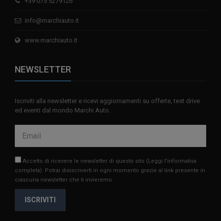
+39 075 5279126
info@marchiauto.it
www.marchiauto.it
NEWSLETTER
Iscriviti alla newsletter e ricevi aggiornamenti su offerte, test drive
ed eventi dal mondo Marchi Auto.
Accetto di ricevere le newsletter di questo sito
(Leggi l'informativa
completa)
. Potrai disiscriverti in ogni momento grazie al link presente in
ciascuna newsletter che ti invieremo.
ISCRIVITI