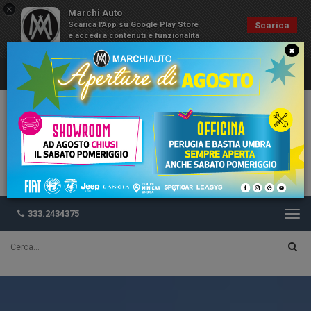
×
Marchi Auto
Scarica l'App su Google Play Store
Scarica
e accedi a contenuti e funzionalità
esclusive
×
333.2434375
Togg
navi