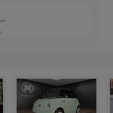
one
o