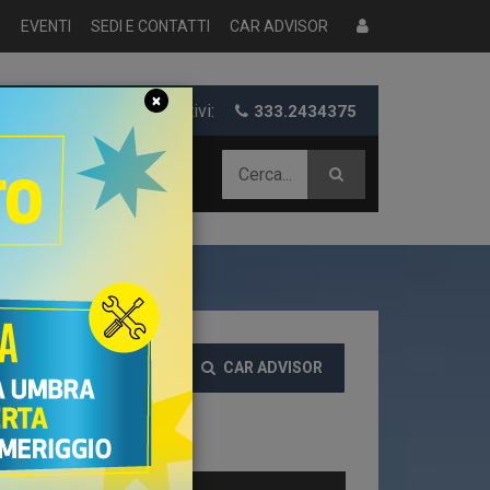
S
EVENTI
SEDI E CONTATTI
CAR ADVISOR
×
er informazioni e preventivi:
333.2434375
 AZIENDALE
CAR ADVISOR
EZZO