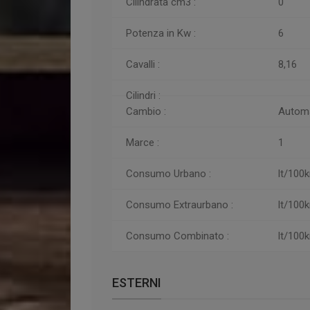
Cilindrata cm3 :
0
Potenza in Kw :
6
Cavalli :
8,16
Cilindri :
Cambio :
Autom
Marce :
1
Consumo Urbano :
lt/100
Consumo
Extraurbano :
lt/100
Consumo
Combinato :
lt/100
ESTERNI