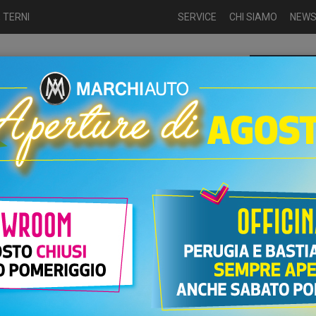
 TERNI
SERVICE
CHI SIAMO
NEW
Chiamaci p
ME
USATO
NUOVO
NOLEGGIO
AUTO KM0
USATO
ttrica
Usate
...
PR