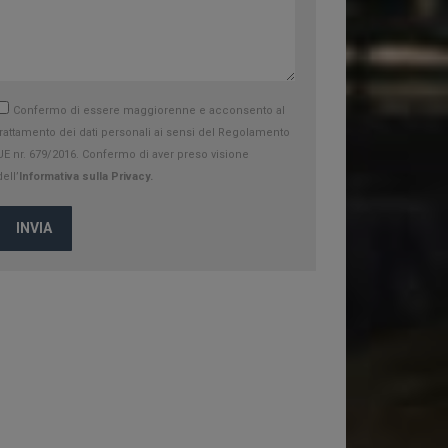
Confermo di essere maggiorenne e acconsento al
trattamento dei dati personali ai sensi del Regolamento
UE nr. 679/2016. Confermo di aver preso visione
dell’
Informativa sulla Privacy.
INVIA