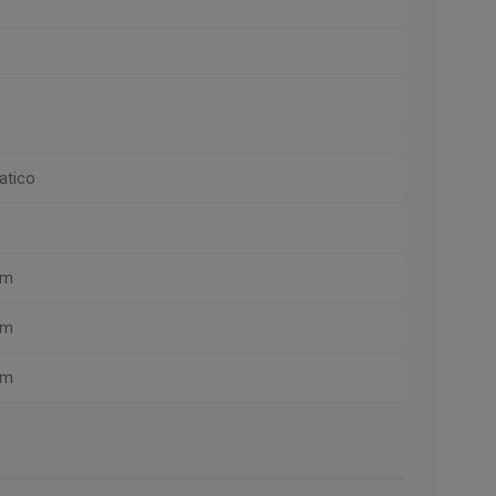
atico
km
km
km