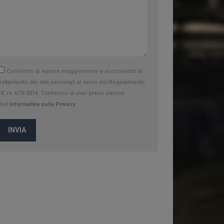
Confermo di essere maggiorenne e acconsento al
trattamento dei dati personali ai sensi del Regolamento
UE nr. 679/2016. Confermo di aver preso visione
dell’
Informativa sulla Privacy.
INVIA