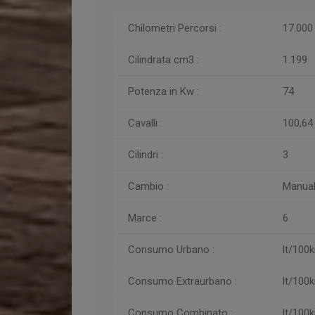
Chilometri
Percorsi
:
17.000
Cilindrata cm3 :
1.199
Potenza in Kw :
74
Cavalli :
100,64
Cilindri :
3
Cambio :
Manua
Marce :
6
Consumo Urbano :
lt/100
Consumo
Extraurbano :
lt/100
Consumo
Combinato :
lt/100