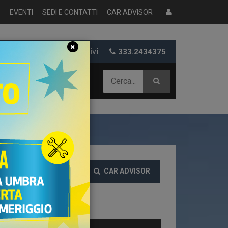
S
EVENTI
SEDI E CONTATTI
CAR ADVISOR
×
er informazioni e preventivi:
333.2434375
 AZIENDALE
CAR ADVISOR
EZZO