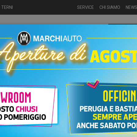
 TERNI
SERVICE
CHI SIAMO
NEW
Chiamaci p
ME
USATO
NUOVO
NOLEGGIO
AUTO KM0
USATO
nzina
Usate
Jeep Avenger 1.2...
 100 CV SUMMIT
PR