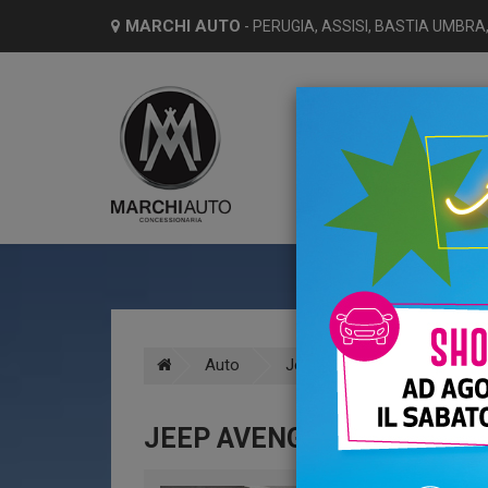
MARCHI AUTO
- PERUGIA, ASSISI, BASTIA UMBRA,
HO
Auto
Jeep
Avenger
Be
JEEP AVENGER 1.2 TURBO