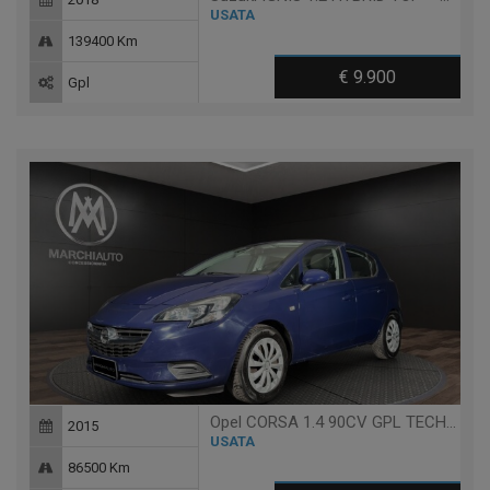
USATA
139400 Km
€ 9.900
Gpl
Opel CORSA 1.4 90CV GPL TECH 5 PORTE N-JOY
2015
USATA
86500 Km