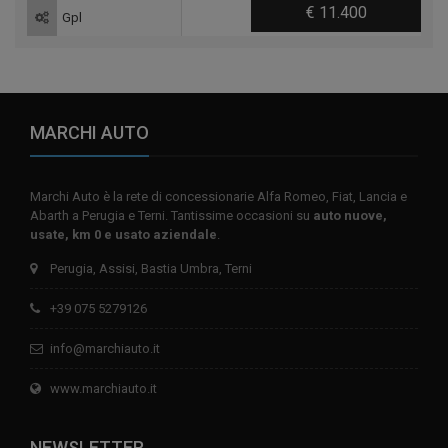
€ 11.400
Gpl
MARCHI AUTO
Marchi Auto è la rete di concessionarie Alfa Romeo, Fiat, Lancia e
Abarth a Perugia e Terni. Tantissime occasioni su
auto nuove,
usate, km 0 e usato aziendale
.
Perugia, Assisi, Bastia Umbra, Terni
+39 075 5279126
info@marchiauto.it
www.marchiauto.it
NEWSLETTER