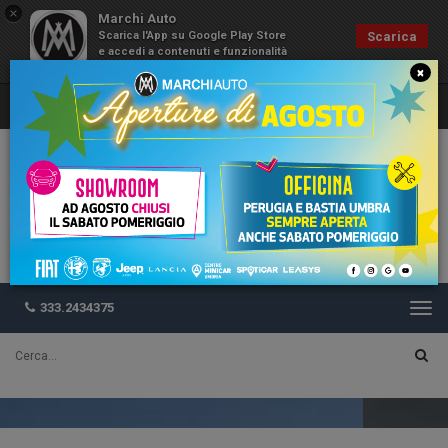
×
Marchi Auto
Scarica l'App su Google Play Store
Scarica
e accedi a contenuti e funzionalità
esclusive
×
333.2434375
Togg
navi