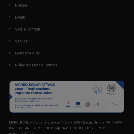
Notizie
Eventi
Sedi e Contatti
Service
Le nostre Auto
Noleggio Lungo Termine
MARCHI SRL – Via delle Querce, 1/3/5 – 06083 Bastia Umbra(PG) - P.IVA
00781300546 REA PG-178198 Cap. Soc. € 110.000,00 i.v. – PEC:
marchisrl@pec.it