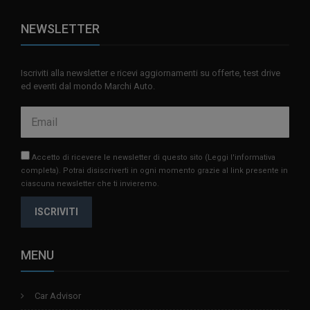
NEWSLETTER
Iscriviti alla newsletter e ricevi aggiornamenti su offerte, test drive
ed eventi dal mondo Marchi Auto.
Accetto di ricevere le newsletter di questo sito
(Leggi l'informativa
completa)
. Potrai disiscriverti in ogni momento grazie al link presente in
ciascuna newsletter che ti invieremo.
ISCRIVITI
MENU
Car Advisor