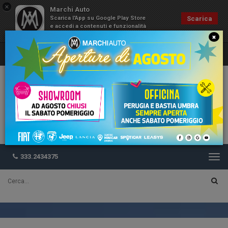
×
Marchi Auto
Scarica l'App su Google Play Store
Scarica
e accedi a contenuti e funzionalità
esclusive
×
333.2434375
Togg
navi