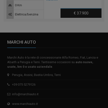
0 Km
€ 37.900
Elettrica/benzina
MARCHI AUTO
Marchi Auto è la rete di concessionarie Alfa Romeo, Fiat, Lancia e
Abarth a Perugia e Terni. Tantissime occasioni su
auto nuove,
usate, km 0 e usato aziendale
.
Perugia, Assisi, Bastia Umbra, Terni
+39 075 5279126
info@marchiauto.it
www.marchiauto.it