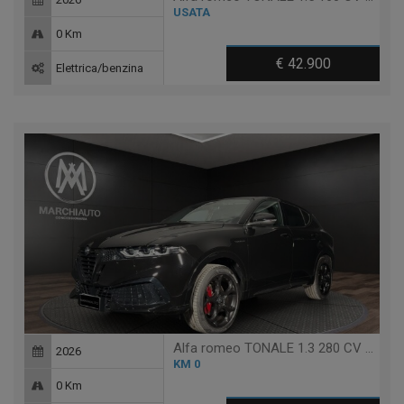
USATA
0 Km
€ 42.900
Elettrica/benzina
Alfa romeo TONALE 1.3 280 CV PHEV AT6 Q4 VELOCE NEW
2026
KM 0
0 Km