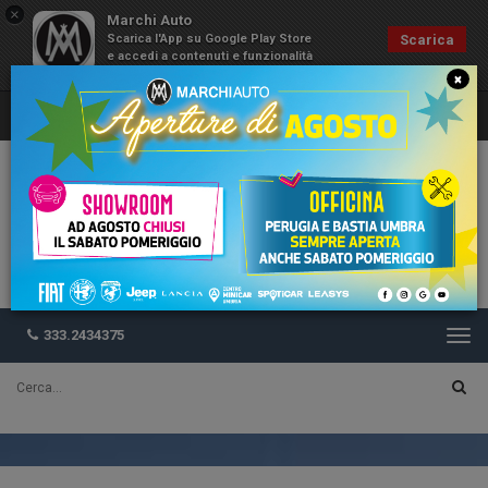
×
Marchi Auto
Scarica l'App su Google Play Store
Scarica
e accedi a contenuti e funzionalità
esclusive
×
333.2434375
Togg
navi