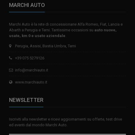
MARCHI AUTO
Marchi Auto è la rete di concessionarie Alfa Romeo, Fiat, Lancia e
Abarth a Perugia e Terni. Tantissime occasioni su
auto nuove,
usate, km 0 e usato aziendale
.
Perugia, Assisi, Bastia Umbra, Terni
+39 075 5279126
info@marchiauto.it
www.marchiauto.it
NEWSLETTER
Iscriviti alla newsletter e ricevi aggiornamenti su offerte, test drive
ed eventi dal mondo Marchi Auto.