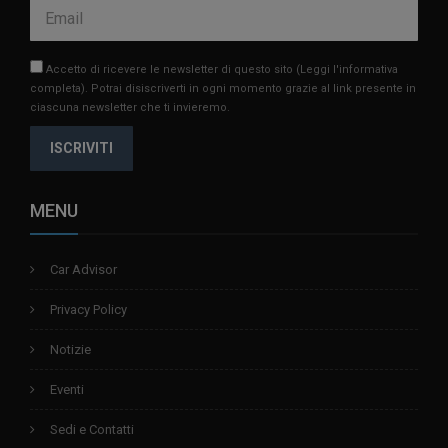
Accetto di ricevere le newsletter di questo sito
(Leggi l'informativa
completa)
. Potrai disiscriverti in ogni momento grazie al link presente in
ciascuna newsletter che ti invieremo.
ISCRIVITI
MENU
Car Advisor
Privacy Policy
Notizie
Eventi
Sedi e Contatti