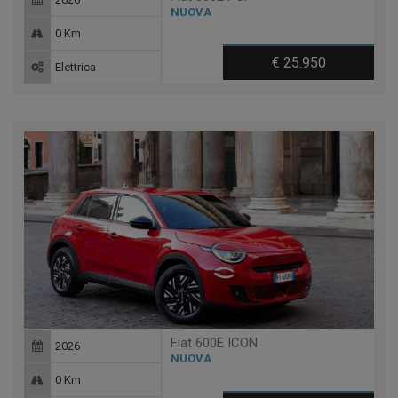
NUOVA
0 Km
€ 25.950
Elettrica
Fiat 600E ICON
2026
NUOVA
0 Km