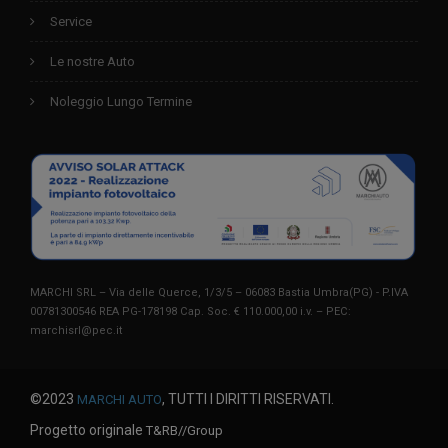
Service
Le nostre Auto
Noleggio Lungo Termine
MARCHI SRL – Via delle Querce, 1/3/5 – 06083 Bastia Umbra(PG) - P.IVA
00781300546 REA PG-178198 Cap. Soc. € 110.000,00 i.v. – PEC:
marchisrl@pec.it
©2023
, TUTTI I DIRITTI RISERVATI.
MARCHI AUTO
Progetto originale
T&RB//Group