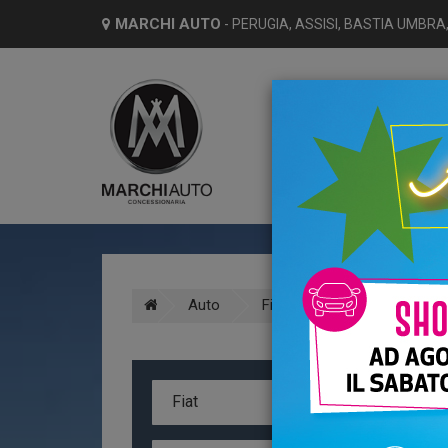
MARCHI AUTO
- PERUGIA, ASSISI, BASTIA UMBRA,
HO
Auto
Fiat
Doblo
Benz
A
Fiat