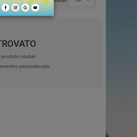
o:
Risultati:
TROVATO
prodotto risultati.
reventivo personalizzato.