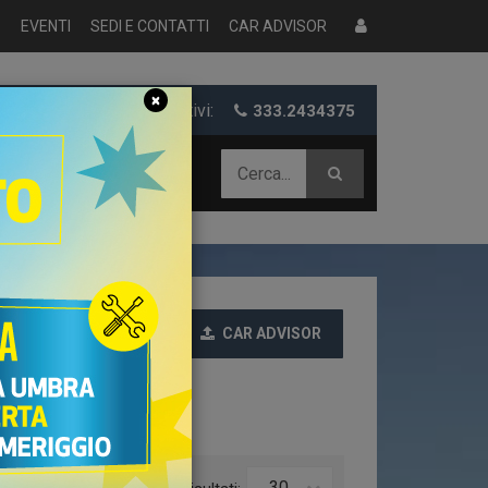
S
EVENTI
SEDI E CONTATTI
CAR ADVISOR
×
er informazioni e preventivi:
333.2434375
 AZIENDALE
CAR ADVISOR
Ultime
30