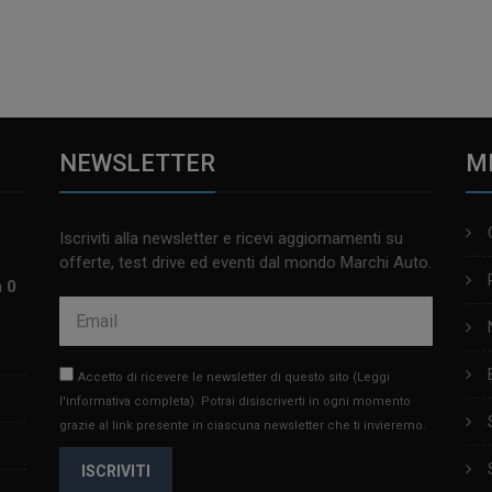
NEWSLETTER
M
Iscriviti alla newsletter e ricevi aggiornamenti su
offerte, test drive ed eventi dal mondo Marchi Auto.
m 0
Accetto di ricevere le newsletter di questo sito
(Leggi
l'informativa completa)
. Potrai disiscriverti in ogni momento
grazie al link presente in ciascuna newsletter che ti invieremo.
ISCRIVITI