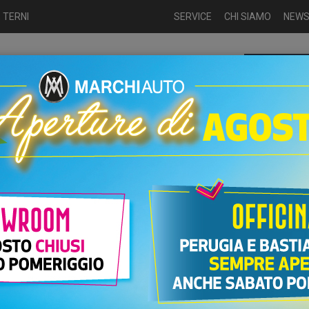
 TERNI
SERVICE
CHI SIAMO
NEW
Chiamaci p
ME
USATO
NUOVO
NOLEGGIO
AUTO KM0
USATO
ina
UTO FIAT DOBLO BENZINA