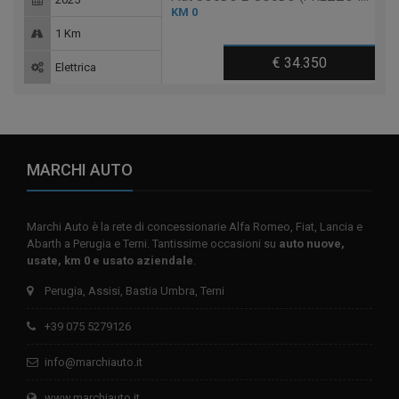
KM 0
1 Km
€ 34.350
Elettrica
MARCHI AUTO
Marchi Auto è la rete di concessionarie Alfa Romeo, Fiat, Lancia e
Abarth a Perugia e Terni. Tantissime occasioni su
auto nuove,
usate, km 0 e usato aziendale
.
Perugia, Assisi, Bastia Umbra, Terni
+39 075 5279126
info@marchiauto.it
www.marchiauto.it