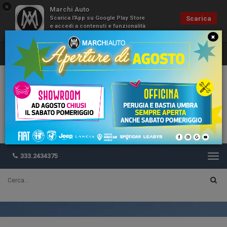
×
Marchi Auto
Scarica l'App su Google Play Store
Scarica
e accedi a contenuti e funzionalità
esclusive
×
333.2434375
Togg
navi