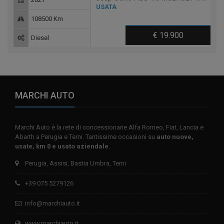
USATA
108500 Km
€ 19.900
Diesel
MARCHI AUTO
Marchi Auto è la rete di concessionarie Alfa Romeo, Fiat, Lancia e
Abarth a Perugia e Terni. Tantissime occasioni su
auto nuove,
usate, km 0 e usato aziendale
.
Perugia, Assisi, Bastia Umbra, Terni
+39 075 5279126
info@marchiauto.it
www.marchiauto.it