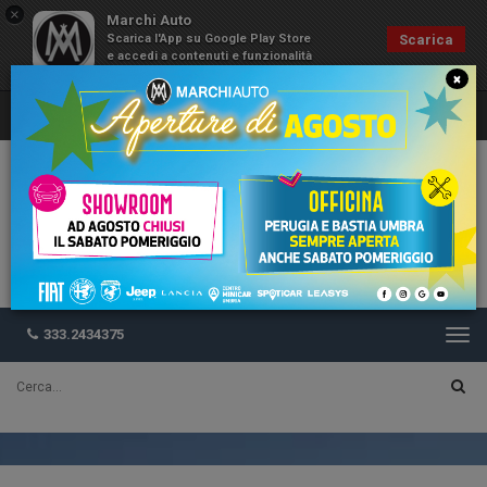
×
Marchi Auto
Scarica l'App su Google Play Store
Scarica
e accedi a contenuti e funzionalità
esclusive
×
333.2434375
Togg
navi