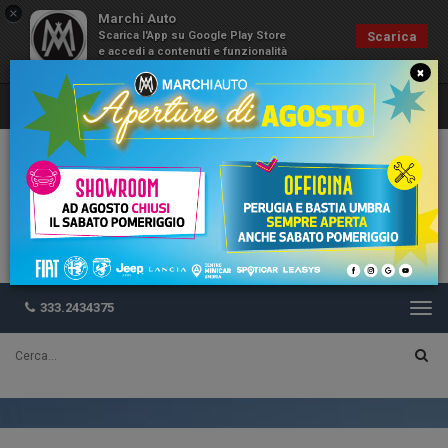
×
Marchi Auto
Scarica l'App su Google Play Store
Scarica
e accedi a contenuti e funzionalità
esclusive
×
333.2434375
Togg
navi