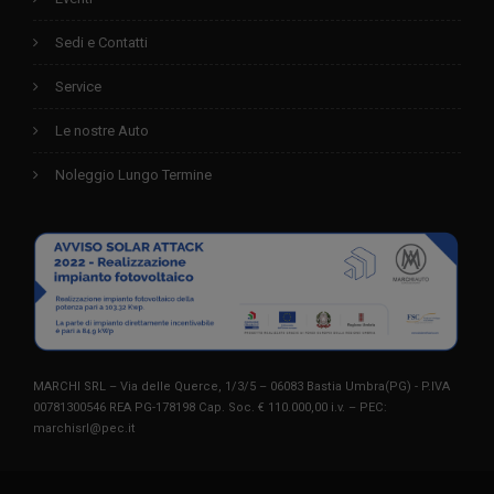
Sedi e Contatti
Service
Le nostre Auto
Noleggio Lungo Termine
MARCHI SRL – Via delle Querce, 1/3/5 – 06083 Bastia Umbra(PG) - P.IVA
00781300546 REA PG-178198 Cap. Soc. € 110.000,00 i.v. – PEC:
marchisrl@pec.it