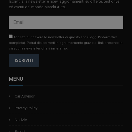
Iscriviti alla newsletter e ricevi aggiornamenti su offerte, test drive
ed eventi dal mondo Marchi Auto.
Accetto di ricevere le newsletter di questo sito
(Leggi l'informativa
completa)
. Potrai disiscriverti in ogni momento grazie al link presente in
ciascuna newsletter che ti invieremo.
ISCRIVITI
MENU
Car Advisor
Privacy Policy
Notizie
Eventi