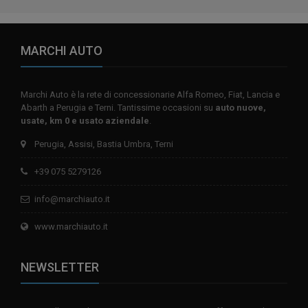
MARCHI AUTO
Marchi Auto è la rete di concessionarie Alfa Romeo, Fiat, Lancia e
Abarth a Perugia e Terni. Tantissime occasioni su
auto nuove,
usate, km 0 e usato aziendale
.
Perugia, Assisi, Bastia Umbra, Terni
+39 075 5279126
info@marchiauto.it
www.marchiauto.it
NEWSLETTER