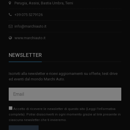
Perugia, Assisi, Bastia Umbra, Terni
+39 075 5279126
info@marchiauto.it
www.marchiauto.it
NEWSLETTER
Iscriviti alla newsletter e ricevi aggiornamenti su offerte, test drive
ed eventi dal mondo Marchi Auto.
Accetto di ricevere le newsletter di questo sito
(Leggi l'informativa
completa)
. Potrai disiscriverti in ogni momento grazie al link presente in
ciascuna newsletter che ti invieremo.