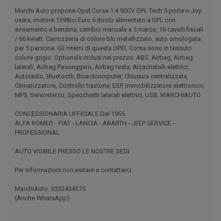
Marchi Auto propone Opel Corsa 1.4 90CV GPL Tech 5 porte n-Joy
usata, motore 1398cc Euro 6 ibrido alimentato a GPL con
avviamento a benzina, cambio manuale a 5 marce, 16 cavalli fiscali
/ 66 kwatt. Carrozzeria di colore blu metallizzato, auto omologata
per 5 persone. Gli interni di questa OPEL Corsa sono in tessuto
colore grigio. Optionals inclusi nel prezzo: ABS, Airbag, Airbag
laterali, Airbag Passeggero, Airbag testa, Alzacristalli elettrici,
Autoradio, Bluetooth, Boardcomputer, Chiusura centralizzata,
Climatizzatore, Controllo trazione, ESP, Immobilizzatore elettronico,
MP3, Servosterzo, Specchietti laterali elettrici, USB. MARCHIAUTO
CONCESSIONARIA UFFICIALE Dal 1965
ALFA ROMEO - FIAT - LANCIA - ABARTH - JEEP SERVICE -
PROFESSIONAL
AUTO VISIBILE PRESSO LE NOSTRE SEDI
Per Informazioni non esitare a contattarci:
MarchiAuto: 3332434375
(Anche WhatsApp)