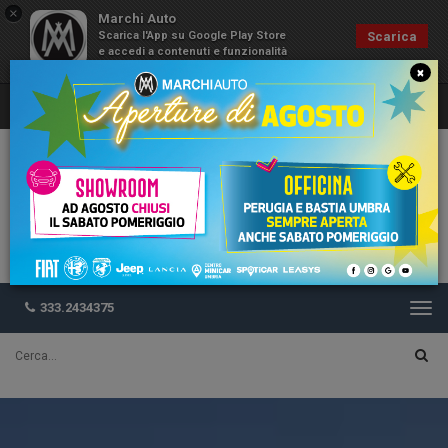
×
Marchi Auto
Scarica l'App su Google Play Store
Scarica
e accedi a contenuti e funzionalità
esclusive
×
333.2434375
Togg
navi