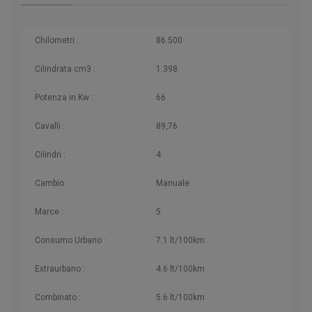
Chilometri
:
86.500
Cilindrata cm3 :
1.398
Potenza in Kw :
66
Cavalli :
89,76
Cilindri :
4
Cambio :
Manuale
Marce :
5
Consumo Urbano :
7.1 lt/100km
Extraurbano :
4.6 lt/100km
Combinato :
5.6 lt/100km