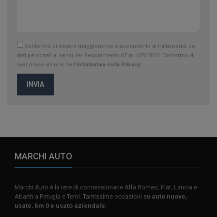
Confermo di essere maggiorenne e acconsento al trattamento dei
dati personali ai sensi del Regolamento UE nr. 679/2016. Confermo di
aver preso visione dell’
Informativa sulla Privacy.
INVIA
MARCHI AUTO
Marchi Auto è la rete di concessionarie Alfa Romeo, Fiat, Lancia e
Abarth a Perugia e Terni. Tantissime occasioni su
auto nuove,
usate, km 0 e usato aziendale
.