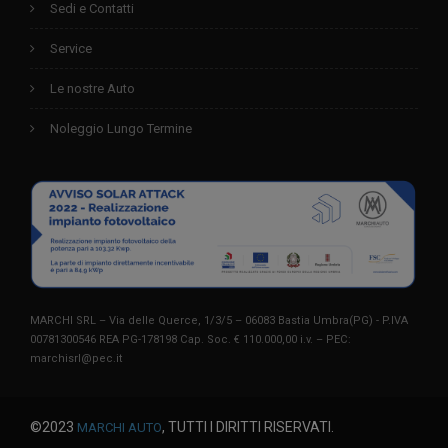
Sedi e Contatti
Service
Le nostre Auto
Noleggio Lungo Termine
MARCHI SRL – Via delle Querce, 1/3/5 – 06083 Bastia Umbra(PG) - P.IVA
00781300546 REA PG-178198 Cap. Soc. € 110.000,00 i.v. – PEC:
marchisrl@pec.it
©2023
, TUTTI I DIRITTI RISERVATI.
MARCHI AUTO