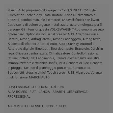
Marchi Auto propone Volkswagen T-Roc 1.0 TSI 115 CV Style
BlueMotion Technology usata, motore 999cc 6T alimentato a
benzina, cambio manuale a 6 marce, 12 cavalli fiscali / 85 kwatt.
Carrozzeria di colore argento metallizzato, auto omologata per 5
persone. Gli interni di questa VOLKSWAGEN T-Roc sono in tessuto
colore nero. Optionals inclusi nel prezzo: ABS, Adaptive Cruise
Control, Airbag, Airbag laterali, Airbag Passeggero, Airbag testa,
Alzacristalli elettrici, Android Auto, Apple CarPlay, Autoradio,
Autoradio digitale, Bluetooth, Boardcomputer, Bracciolo, Cerchi in
lega, Chiusura centralizzata, Climatizzatore, Controllo trazione,
Cruise Control, ESP, Fendinebbia, Frenata d'emergenza assistita,
Immobilizzatore elettronico, Isofix, MP3, Sensore di luce, Sensore
di pioggia, Sensori di parcheggio posteriori, Servosterzo,
Specchietti laterali elettrici, Touch screen, USB, Vivavoce, Volante
multifunzione. MARCHIAUTO
CONCESSIONARIA UFFICIALE Dal 1965
ALFA ROMEO - FIAT - LANCIA - ABARTH - JEEP SERVICE -
PROFESSIONAL
AUTO VISIBILE PRESSO LE NOSTRE SEDI