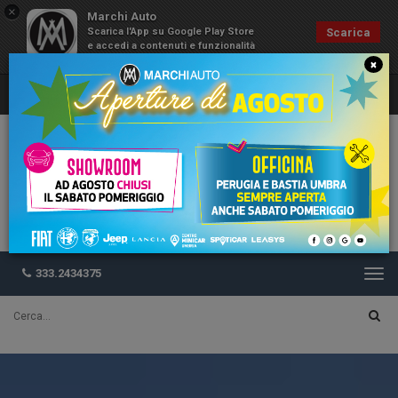
×
Marchi Auto
Scarica l'App su Google Play Store
Scarica
e accedi a contenuti e funzionalità
esclusive
×
333.2434375
Togg
navi