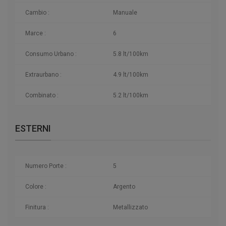
Cambio :
Manuale
Marce :
6
Consumo Urbano :
5.8 lt/100km
Extraurbano :
4.9 lt/100km
Combinato :
5.2 lt/100km
ESTERNI
Numero Porte :
5
Colore :
Argento
Finitura :
Metallizzato