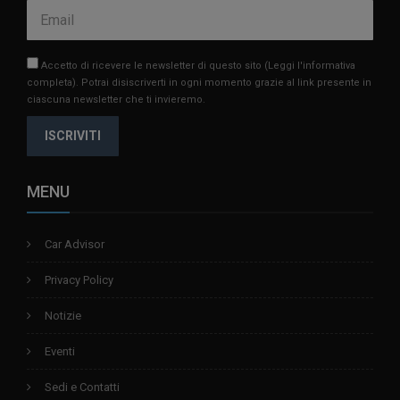
Accetto di ricevere le newsletter di questo sito
(Leggi l'informativa
completa)
. Potrai disiscriverti in ogni momento grazie al link presente in
ciascuna newsletter che ti invieremo.
ISCRIVITI
MENU
Car Advisor
Privacy Policy
Notizie
Eventi
Sedi e Contatti