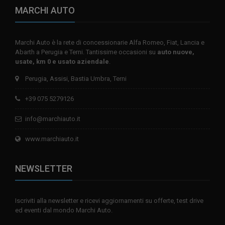
MARCHI AUTO
Marchi Auto è la rete di concessionarie Alfa Romeo, Fiat, Lancia e
Abarth a Perugia e Terni. Tantissime occasioni su
auto nuove,
usate, km 0 e usato aziendale
.
Perugia, Assisi, Bastia Umbra, Terni
+39 075 5279126
info@marchiauto.it
www.marchiauto.it
NEWSLETTER
Iscriviti alla newsletter e ricevi aggiornamenti su offerte, test drive
ed eventi dal mondo Marchi Auto.