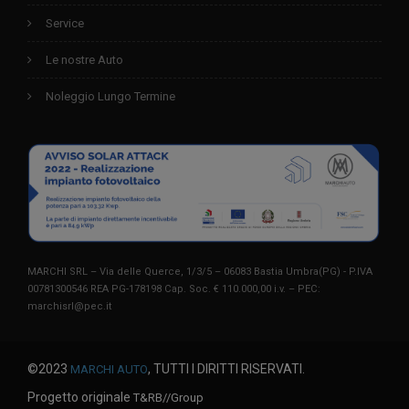
Service
Le nostre Auto
Noleggio Lungo Termine
MARCHI SRL – Via delle Querce, 1/3/5 – 06083 Bastia Umbra(PG) - P.IVA
00781300546 REA PG-178198 Cap. Soc. € 110.000,00 i.v. – PEC:
marchisrl@pec.it
©2023
, TUTTI I DIRITTI RISERVATI.
MARCHI AUTO
Progetto originale
T&RB//Group