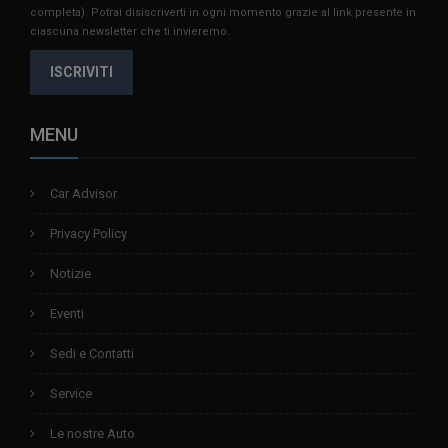
completa)
. Potrai disiscriverti in ogni momento grazie al link presente in
ciascuna newsletter che ti invieremo.
ISCRIVITI
MENU
Car Advisor
Privacy Policy
Notizie
Eventi
Sedi e Contatti
Service
Le nostre Auto