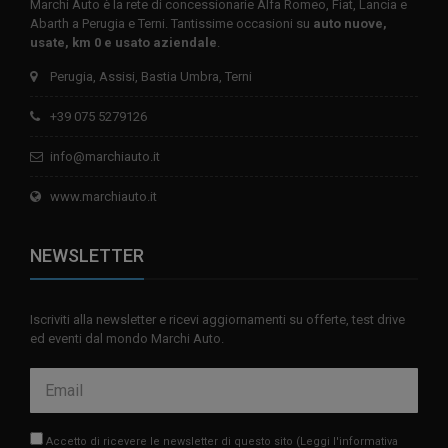
Marchi Auto è la rete di concessionarie Alfa Romeo, Fiat, Lancia e
Abarth a Perugia e Terni. Tantissime occasioni su
auto nuove,
usate, km 0 e usato aziendale
.
Perugia, Assisi, Bastia Umbra, Terni
+39 075 5279126
info@marchiauto.it
www.marchiauto.it
NEWSLETTER
Iscriviti alla newsletter e ricevi aggiornamenti su offerte, test drive
ed eventi dal mondo Marchi Auto.
Accetto di ricevere le newsletter di questo sito
(Leggi l'informativa