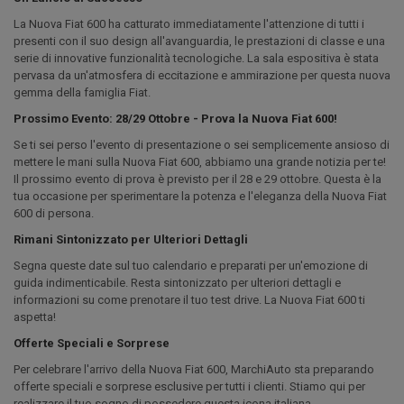
La Nuova Fiat 600 ha catturato immediatamente l'attenzione di tutti i
presenti con il suo design all'avanguardia, le prestazioni di classe e una
serie di innovative funzionalità tecnologiche. La sala espositiva è stata
pervasa da un'atmosfera di eccitazione e ammirazione per questa nuova
gemma della famiglia Fiat.
Prossimo Evento: 28/29 Ottobre - Prova la Nuova Fiat 600!
Se ti sei perso l'evento di presentazione o sei semplicemente ansioso di
mettere le mani sulla Nuova Fiat 600, abbiamo una grande notizia per te!
Il prossimo evento di prova è previsto per il 28 e 29 ottobre. Questa è la
tua occasione per sperimentare la potenza e l'eleganza della Nuova Fiat
600 di persona.
Rimani Sintonizzato per Ulteriori Dettagli
Segna queste date sul tuo calendario e preparati per un'emozione di
guida indimenticabile. Resta sintonizzato per ulteriori dettagli e
informazioni su come prenotare il tuo test drive. La Nuova Fiat 600 ti
aspetta!
Offerte Speciali e Sorprese
Per celebrare l'arrivo della Nuova Fiat 600, MarchiAuto sta preparando
offerte speciali e sorprese esclusive per tutti i clienti. Stiamo qui per
realizzare il tuo sogno di possedere questa icona italiana.