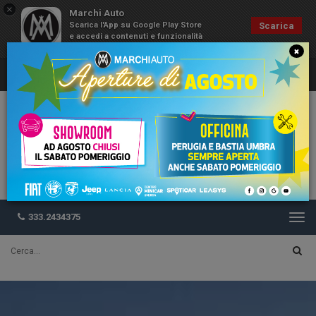
×
Marchi Auto
Scarica l'App su Google Play Store
Scarica
e accedi a contenuti e funzionalità
esclusive
×
333.2434375
Togg
navi