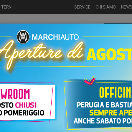
 TERNI
SERVICE
CHI SIAMO
NEW
Chiamaci p
ME
USATO
NUOVO
NOLEGGIO
AUTO KM0
USATO