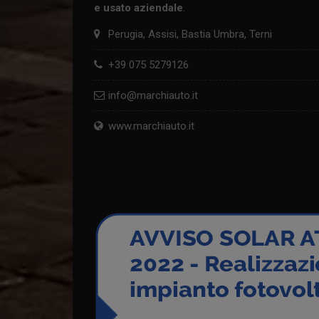
e usato aziendale
.
Perugia, Assisi, Bastia Umbra, Terni
+39 075 5279126
info@marchiauto.it
www.marchiauto.it