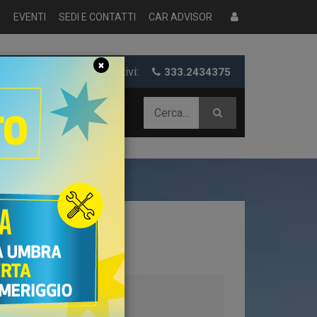
S
EVENTI
SEDI E CONTATTI
CAR ADVISOR
×
er informazioni e preventivi:
333.2434375
 AZIENDALE