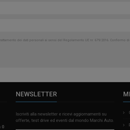
tamento dei dati personali ai sensi del Regolamento UE nr. 679/2016. Confermo di a
NEWSLETTER
M
Iscriviti alla newsletter e ricevi aggiornamenti su
offerte, test drive ed eventi dal mondo Marchi Auto.
m 0