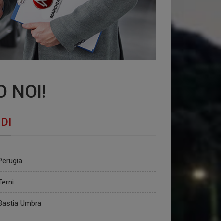
 NOI!
DI
Perugia
Terni
Bastia Umbra