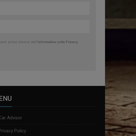
ver preso visione dell’
Informativa sulla Privacy.
ENU
Car Advisor
Privacy Policy