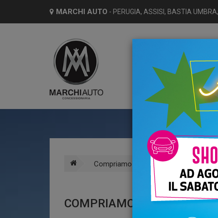
MARCHI AUTO
- PERUGIA, ASSISI, BASTIA UMBRA,
HO
Compriamo il tuo usato
COMPRIAMO IL TUO USATO