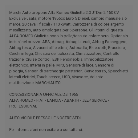
Marchi Auto propone Alfa Romeo Giulietta 2.0 JTDm-2 150 CV
Exclusive usata, motore 1956cc Euro 5 Diesel, cambio manuale a 6
marce, 20 cavalli fiscali / 110 kwatt. Carrozzeria di colore argento
metallizzato, auto omologata per 5 persone. Gli interni di questa
ALFA ROMEO Giulietta sono in pelle/tessuto colore nero. Optionals
inclusi nel prezzo: ABS, Airbag, Airbag laterali, Airbag Passeggero,
Airbag testa, Alzacristalli elettrici, Autoradio, Bluetooth, Bracciolo,
Cerchi in lega, Chiusura centralizzata, Climatizzatore, Controllo
trazione, Cruise Control, ESP, Fendinebbia, Immobilizzatore
elettronico, Interni in pelle, MP3, Sensore di luce, Sensore di
pioggia, Sensori di parcheggio posteriori, Servosterzo, Specchietti
laterali elettrici, Touch screen, USB, Vivavoce, Volante
multifunzione. MARCHIAUTO
CONCESSIONARIA UFFICIALE Dal 1965
ALFA ROMEO - FIAT - LANCIA - ABARTH - JEEP SERVICE -
PROFESSIONAL
AUTO VISIBILE PRESSO LE NOSTRE SEDI
Per Informazioni non esitare a contattarci: