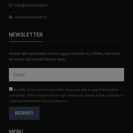
info@marchiauto.it
www.marchiauto.it
NEWSLETTER
Iscriviti alla newsletter e ricevi aggiornamenti su offerte, test drive
ed eventi dal mondo Marchi Auto.
Accetto di ricevere le newsletter di questo sito
(Leggi l'informativa
completa)
. Potrai disiscriverti in ogni momento grazie al link presente in
ciascuna newsletter che ti invieremo.
ISCRIVITI
MENU