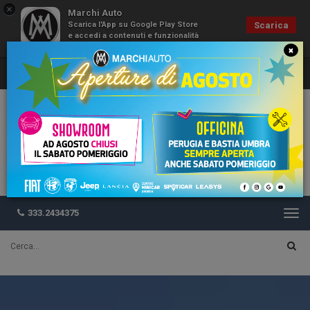
×
Marchi Auto
Scarica l'App su Google Play Store
Scarica
e accedi a contenuti e funzionalità
esclusive
×
333.2434375
Togg
navi