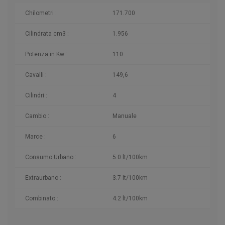
Chilometri
:
171.700
Cilindrata cm3 :
1.956
Potenza in Kw :
110
Cavalli :
149,6
Cilindri :
4
Cambio :
Manuale
Marce :
6
Consumo Urbano :
5.0 lt/100km
Extraurbano :
3.7 lt/100km
Combinato :
4.2 lt/100km