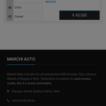
NUOVE
0 Km
€ 45.500
Diesel
MARCHI AUTO
Marchi Auto è la rete di concessionarie Alfa Romeo, Fiat, Lancia e
Abarth a Perugia e Terni. Tantissime occasioni su
auto nuove,
usate, km 0 e usato aziendale
.
Perugia, Assisi, Bastia Umbra, Terni
+39 075 5279126