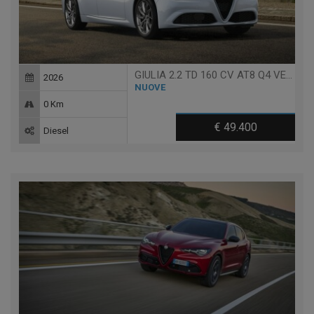
GIULIA 2.2 TD 160 CV AT8 Q4 VELOCE
2026
NUOVE
0 Km
€ 49.400
Diesel