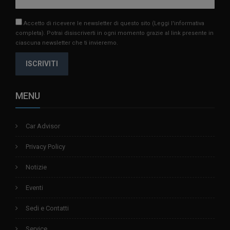
Accetto di ricevere le newsletter di questo sito
(Leggi l'informativa
completa)
. Potrai disiscriverti in ogni momento grazie al link presente in
ciascuna newsletter che ti invieremo.
ISCRIVITI
MENU
Car Advisor
Privacy Policy
Notizie
Eventi
Sedi e Contatti
Service