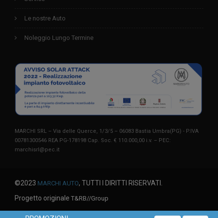
Le nostre Auto
Noleggio Lungo Termine
MARCHI SRL – Via delle Querce, 1/3/5 – 06083 Bastia Umbra(PG) - P.IVA
00781300546 REA PG-178198 Cap. Soc. € 110.000,00 i.v. – PEC:
marchisrl@pec.it
©2023
, TUTTI I DIRITTI RISERVATI.
MARCHI AUTO
Progetto originale
T&RB//Group