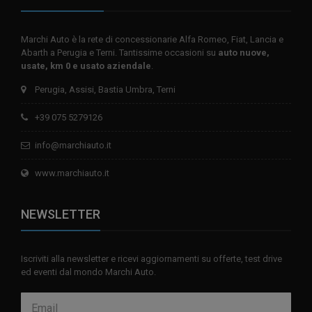
Marchi Auto è la rete di concessionarie Alfa Romeo, Fiat, Lancia e
Abarth a Perugia e Terni. Tantissime occasioni su
auto nuove,
usate, km 0 e usato aziendale
.
Perugia, Assisi, Bastia Umbra, Terni
+39 075 5279126
info@marchiauto.it
www.marchiauto.it
NEWSLETTER
Iscriviti alla newsletter e ricevi aggiornamenti su offerte, test drive
ed eventi dal mondo Marchi Auto.