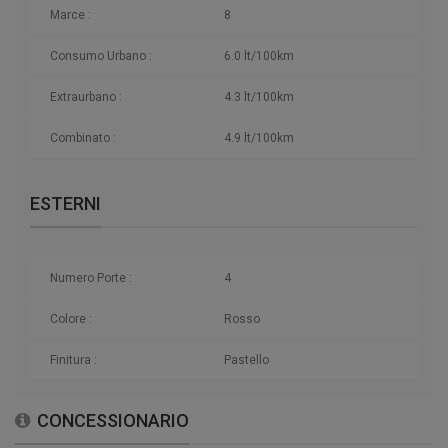
Marce :
8
Consumo Urbano :
6.0 lt/100km
Extraurbano :
4.3 lt/100km
Combinato :
4.9 lt/100km
ESTERNI
Numero Porte :
4
Colore :
Rosso
Finitura :
Pastello
CONCESSIONARIO