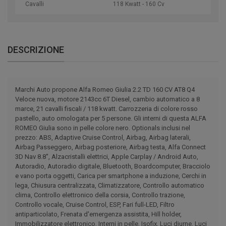
Cavalli
118 Kwatt - 160 Cv
DESCRIZIONE
Marchi Auto propone Alfa Romeo Giulia 2.2 TD 160 CV AT8 Q4
Veloce nuova, motore 2143cc 6T Diesel, cambio automatico a 8
marce, 21 cavalli fiscali / 118 kwatt. Carrozzeria di colore rosso
pastello, auto omologata per 5 persone. Gli interni di questa ALFA
ROMEO Giulia sono in pelle colore nero. Optionals inclusi nel
prezzo: ABS, Adaptive Cruise Control, Airbag, Airbag laterali,
Airbag Passeggero, Airbag posteriore, Airbag testa, Alfa Connect
3D Nav 8.8'', Alzacristalli elettrici, Apple Carplay / Android Auto,
Autoradio, Autoradio digitale, Bluetooth, Boardcomputer, Bracciolo
e vano porta oggetti, Carica per smartphone a induzione, Cerchi in
lega, Chiusura centralizzata, Climatizzatore, Controllo automatico
clima, Controllo elettronico della corsia, Controllo trazione,
Controllo vocale, Cruise Control, ESP, Fari full-LED, Filtro
antiparticolato, Frenata d'emergenza assistita, Hill holder,
Immobilizzatore elettronico, Interni in pelle, Isofix, Luci diurne, Luci