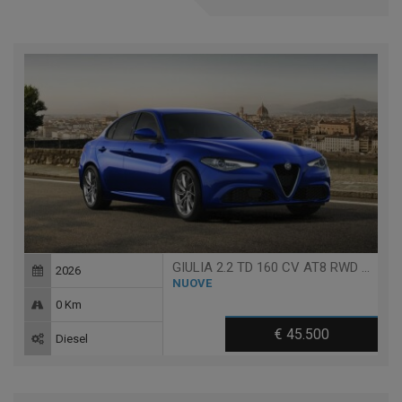
GIULIA 2.2 TD 160 CV AT8 RWD SPRINT
2026
NUOVE
0 Km
€ 45.500
Diesel