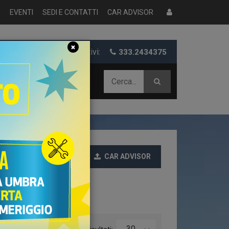
S
EVENTI
SEDI E CONTATTI
CAR ADVISOR
×
er informazioni e preventivi:
333.2434375
 AZIENDALE
CAR ADVISOR
Ultime
30