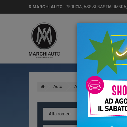
MARCHI AUTO
- PERUGIA, ASSISI, BASTIA UMBRA,
HO
Auto
Alfa romeo
Giulia
A
Alfa romeo