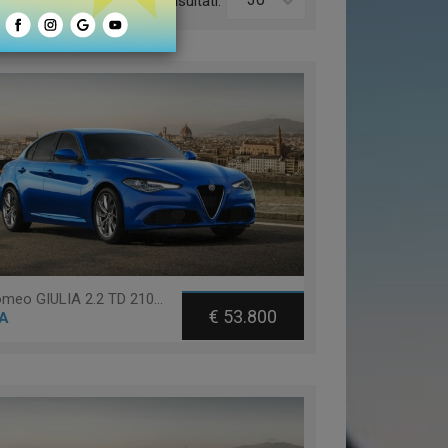
o:
Risultati:
Alfa romeo GIULIA 2.2 TD 210 CV AT8 Q4 VELOCE
€ 53.800
A