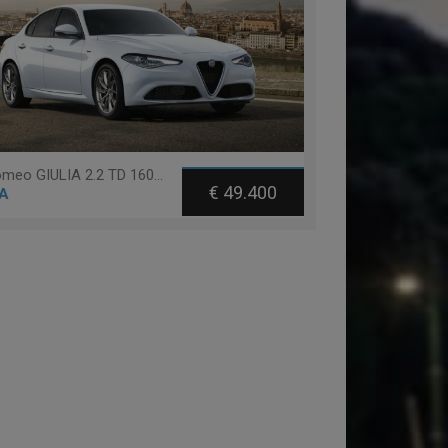
Alfa romeo GIULIA 2.2 TD 160 CV AT8 Q4 VELOCE
€ 49.400
A