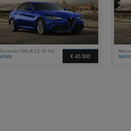
Alfa romeo GIULIA 2.2 TD 160 CV AT8 RWD SPRINT
€ 45.500
UOVA
NUOV