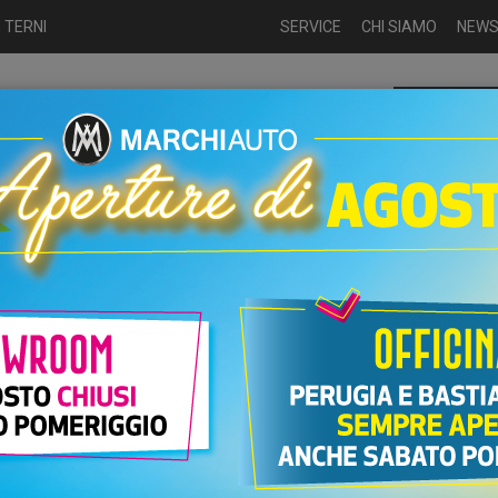
 TERNI
SERVICE
CHI SIAMO
NEW
Chiamaci p
ME
USATO
NUOVO
NOLEGGIO
AUTO KM0
USATO
Diesel
UTO ALFA ROMEO GIULIA DIESEL