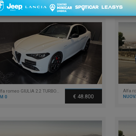
1 - 4 di 4
Ordinament
Alfa romeo GIULIA 2.2 TURBODIESEL 210 CV AT8 AWD Q4 VELOCE
€ 48.800
NUOV
M 0