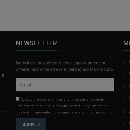
NEWSLETTER
M
Iscriviti alla newsletter e ricevi aggiornamenti su
offerte, test drive ed eventi dal mondo Marchi Auto.
m 0
Accetto di ricevere le newsletter di questo sito
(Leggi
l'informativa completa)
. Potrai disiscriverti in ogni momento
grazie al link presente in ciascuna newsletter che ti invieremo.
ISCRIVITI