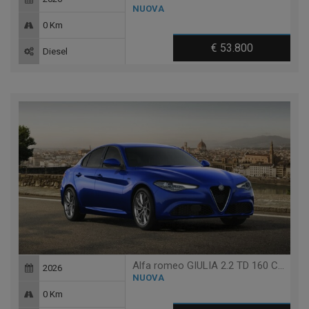
NUOVA
0 Km
€ 53.800
Diesel
Alfa romeo GIULIA 2.2 TD 160 CV AT8 RWD SPRINT
2026
NUOVA
0 Km