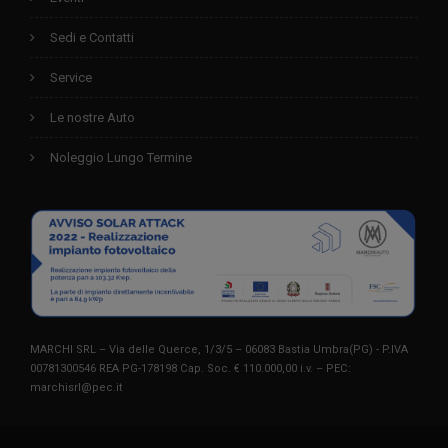
Sedi e Contatti
Service
Le nostre Auto
Noleggio Lungo Termine
MARCHI SRL – Via delle Querce, 1/3/5 – 06083 Bastia Umbra(PG) - P.IVA
00781300546 REA PG-178198 Cap. Soc. € 110.000,00 i.v. – PEC:
marchisrl@pec.it