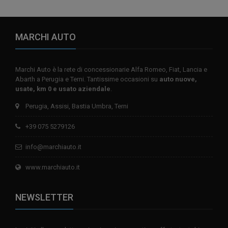
MARCHI AUTO
Marchi Auto è la rete di concessionarie Alfa Romeo, Fiat, Lancia e
Abarth a Perugia e Terni. Tantissime occasioni su
auto nuove,
usate, km 0 e usato aziendale
.
Perugia, Assisi, Bastia Umbra, Terni
+39 075 5279126
info@marchiauto.it
www.marchiauto.it
NEWSLETTER