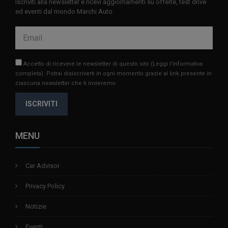
Iscriviti alla newsletter e ricevi aggiornamenti su offerte, test drive
ed eventi dal mondo Marchi Auto.
Accetto di ricevere le newsletter di questo sito
(Leggi l'informativa
completa)
. Potrai disiscriverti in ogni momento grazie al link presente in
ciascuna newsletter che ti invieremo.
ISCRIVITI
MENU
Car Advisor
Privacy Policy
Notizie
Eventi