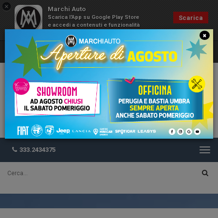
×
Marchi Auto
Scarica l'App su Google Play Store
Scarica
e accedi a contenuti e funzionalità
esclusive
×
333.2434375
Togg
navi