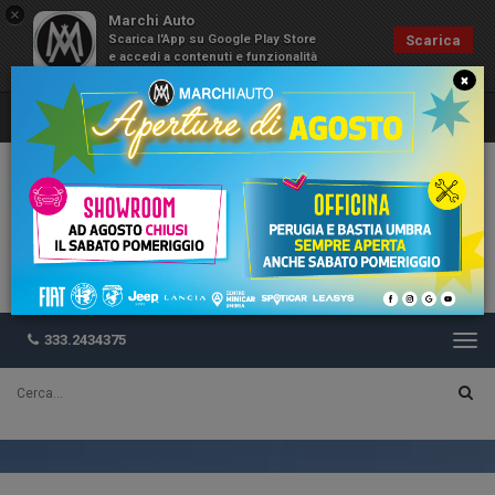
×
Marchi Auto
Scarica l'App su Google Play Store
Scarica
e accedi a contenuti e funzionalità
esclusive
×
333.2434375
Togg
navi