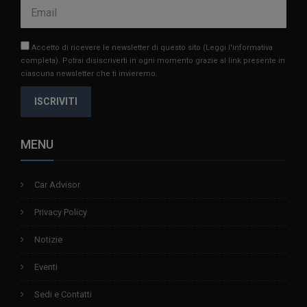
Accetto di ricevere le newsletter di questo sito
(Leggi l'informativa
completa)
. Potrai disiscriverti in ogni momento grazie al link presente in
ciascuna newsletter che ti invieremo.
ISCRIVITI
MENU
Car Advisor
Privacy Policy
Notizie
Eventi
Sedi e Contatti