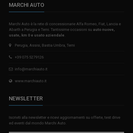
MARCHI AUTO
Marchi Auto è la rete di concessionarie Alfa Romeo, Fiat, Lancia e
Abarth a Perugia e Terni. Tantissime occasioni su
auto nuove,
usate, km 0 e usato aziendale
.
Perugia, Assisi, Bastia Umbra, Terni
+39 075 5279126
info@marchiauto.it
www.marchiauto.it
NEWSLETTER
Iscriviti alla newsletter e ricevi aggiornamenti su offerte, test drive
ed eventi dal mondo Marchi Auto.