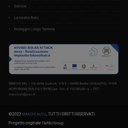
Service
Le nostre Auto
Noleggio Lungo Termine
MARCHI SRL – Via delle Querce, 1/3/5 – 06083 Bastia Umbra(PG) - P.IVA
00781300546 REA PG-178198 Cap. Soc. € 110.000,00 i.v. – PEC:
marchisrl@pec.it
©2023
, TUTTI I DIRITTI RISERVATI.
MARCHI AUTO
Progetto originale
T&RB//Group