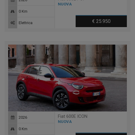
NUOVA
0 Km
€ 25.950
Elettrica
Fiat 600E ICON
2026
NUOVA
0 Km