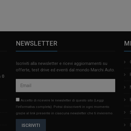
NEWSLETTER
M
Iscriviti alla newsletter e ricevi aggiornamenti su
offerte, test drive ed eventi dal mondo Marchi Auto.
m 0
Accetto di ricevere le newsletter di questo sito
(Leggi
l'informativa completa)
. Potrai disiscriverti in ogni momento
grazie al link presente in ciascuna newsletter che ti invieremo.
ISCRIVITI