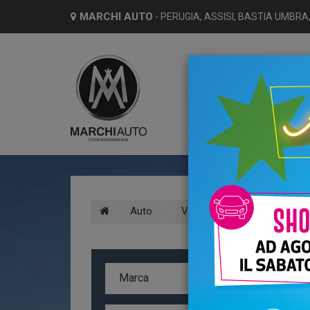
MARCHI AUTO
- PERUGIA, ASSISI, BASTIA UMBRA,
HO
Auto
Volvo
V40
A
Marca