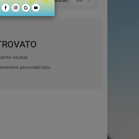
o:
Risultati:
TROVATO
otto risultati.
reventivo personalizzato.