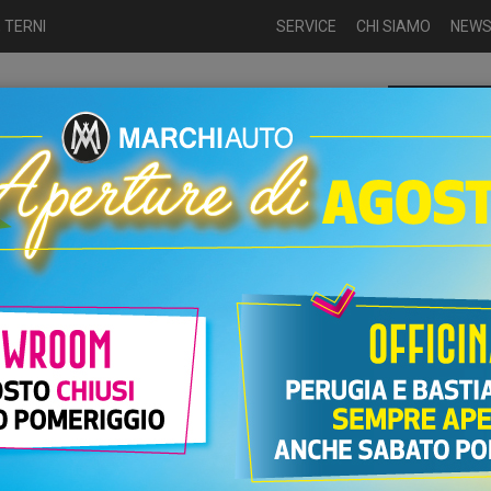
 TERNI
SERVICE
CHI SIAMO
NEW
Chiamaci p
ME
USATO
NUOVO
NOLEGGIO
AUTO KM0
USATO
UTO VOLVO V40