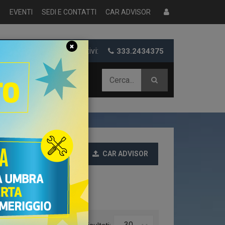
S
EVENTI
SEDI E CONTATTI
CAR ADVISOR
×
er informazioni e preventivi:
333.2434375
 AZIENDALE
CAR ADVISOR
Ultime
30