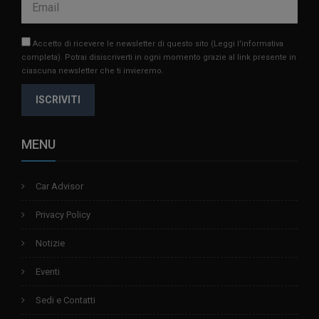
Accetto di ricevere le newsletter di questo sito
(Leggi l'informativa
completa)
. Potrai disiscriverti in ogni momento grazie al link presente in
ciascuna newsletter che ti invieremo.
ISCRIVITI
MENU
Car Advisor
Privacy Policy
Notizie
Eventi
Sedi e Contatti