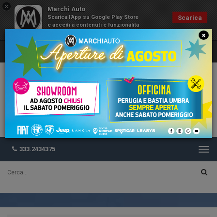
×
Marchi Auto
Scarica l'App su Google Play Store
Scarica
e accedi a contenuti e funzionalità
esclusive
×
333.2434375
Togg
navi