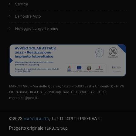
Service
Le nostre Auto
Noleggio Lungo Termine
MARCHI SRL – Via delle Querce, 1/3/5 – 06083 Bastia Umbra(PG) - P.IVA
00781300546 REA PG-178198 Cap. Soc. € 110.000,00 i.v. – PEC:
marchisrl@pec.it
©2023
, TUTTI I DIRITTI RISERVATI.
MARCHI AUTO
Progetto originale
T&RB//Group