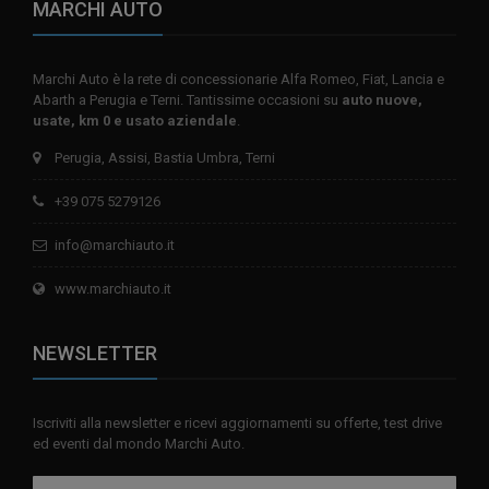
MARCHI AUTO
Marchi Auto è la rete di concessionarie Alfa Romeo, Fiat, Lancia e
Abarth a Perugia e Terni. Tantissime occasioni su
auto nuove,
usate, km 0 e usato aziendale
.
Perugia, Assisi, Bastia Umbra, Terni
+39 075 5279126
info@marchiauto.it
www.marchiauto.it
NEWSLETTER
Iscriviti alla newsletter e ricevi aggiornamenti su offerte, test drive
ed eventi dal mondo Marchi Auto.