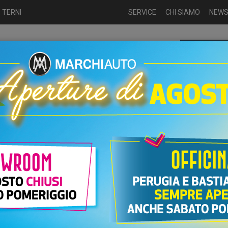
 TERNI
SERVICE
CHI SIAMO
NEW
Chiamaci p
ME
USATO
NUOVO
NOLEGGIO
AUTO KM0
USATO
C
03/07/2026
ELI ZERO Umbria | La nuova microcar
elettrica da 14 anni | Marchi Auto