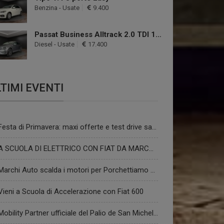
Benzina - Usate
9.400
Passat Business Alltrack 2.0 TDI 190 CV 4MOTION DSG Exec.
Diesel - Usate
17.400
TIMI EVENTI
Festa di Primavera: maxi offerte e test drive sabato 21 marzo
A SCUOLA DI ELETTRICO CON FIAT DA MARCHI AUTO
Marchi Auto scalda i motori per Porchettiamo 2025!
Vieni a Scuola di Accelerazione con Fiat 600
Mobility Partner ufficiale del Palio de San Michele 2024