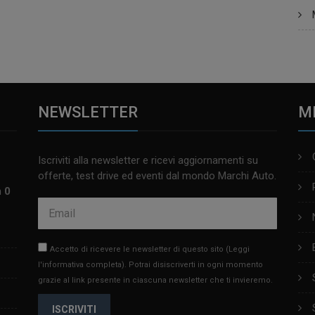
NEWSLETTER
M
Iscriviti alla newsletter e ricevi aggiornamenti su
offerte, test drive ed eventi dal mondo Marchi Auto.
m 0
Accetto di ricevere le newsletter di questo sito
(Leggi
l'informativa completa)
. Potrai disiscriverti in ogni momento
grazie al link presente in ciascuna newsletter che ti invieremo.
ISCRIVITI