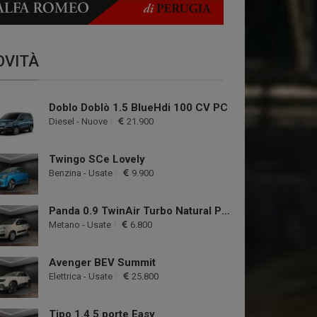
OVITÀ
Doblo Doblò 1.5 BlueHdi 100 CV PC
Diesel - Nuove
21.900
Twingo SCe Lovely
Benzina - Usate
9.900
Panda 0.9 TwinAir Turbo Natural Power Easy
Metano - Usate
6.800
Avenger BEV Summit
Elettrica - Usate
25.800
Tipo 1.4 5 porte Easy