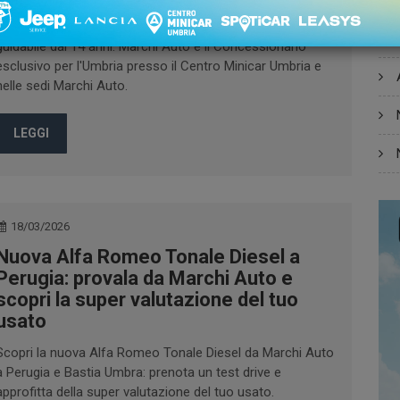
Scopri ELI ZERO, la nuova microcar elettrica premium
guidabile dai 14 anni. Marchi Auto è il Concessionario
esclusivo per l'Umbria presso il Centro Minicar Umbria e
nelle sedi Marchi Auto.
LEGGI
18/03/2026
Nuova Alfa Romeo Tonale Diesel a
Perugia: provala da Marchi Auto e
scopri la super valutazione del tuo
usato
Scopri la nuova Alfa Romeo Tonale Diesel da Marchi Auto
a Perugia e Bastia Umbra: prenota un test drive e
approfitta della super valutazione del tuo usato.