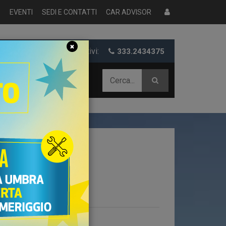
S
EVENTI
SEDI E CONTATTI
CAR ADVISOR
×
er informazioni e preventivi:
333.2434375
 AZIENDALE
ATEGORIE
Alfa Romeo