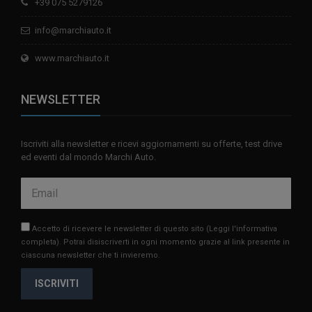
+39 075 5279126
info@marchiauto.it
www.marchiauto.it
NEWSLETTER
Iscriviti alla newsletter e ricevi aggiornamenti su offerte, test drive
ed eventi dal mondo Marchi Auto.
Accetto di ricevere le newsletter di questo sito
(Leggi l'informativa
completa)
. Potrai disiscriverti in ogni momento grazie al link presente in
ciascuna newsletter che ti invieremo.
ISCRIVITI