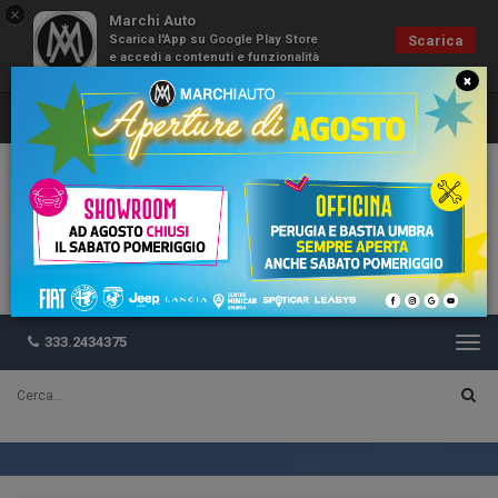
×
Marchi Auto
Scarica l'App su Google Play Store
Scarica
e accedi a contenuti e funzionalità
esclusive
×
333.2434375
Togg
navi